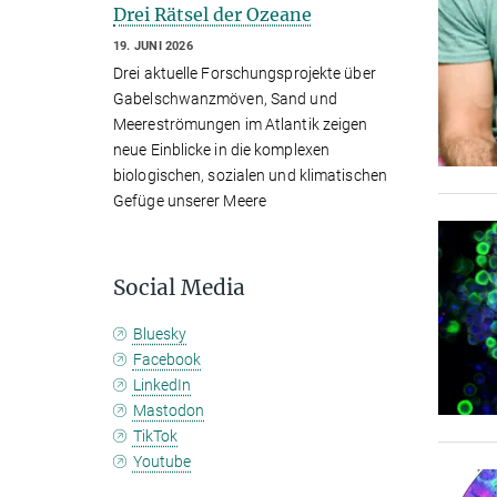
Drei Rätsel der Ozeane
19. JUNI 2026
Drei aktuelle Forschungsprojekte über
Gabelschwanzmöven, Sand und
Meereströmungen im Atlantik zeigen
neue Einblicke in die komplexen
biologischen, sozialen und klimatischen
Gefüge unserer Meere
Social Media
Bluesky
Facebook
LinkedIn
Mastodon
TikTok
Youtube