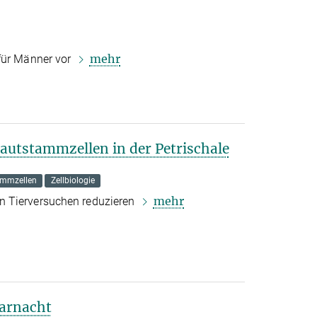
mehr
für Männer vor
tstammzellen in der Petrischale
ammzellen
Zellbiologie
mehr
n Tierversuchen reduzieren
larnacht