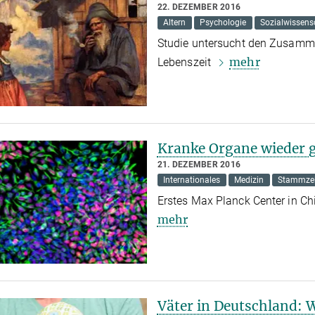
22. DEZEMBER 2016
Altern
Psychologie
Sozialwissens
Studie untersucht den Zusam
mehr
Lebenszeit
Kranke Organe wieder
21. DEZEMBER 2016
Internationales
Medizin
Stammzel
Erstes Max Planck Center in Ch
mehr
Väter in Deutschland: 