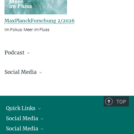
MaxPlanckForschung 2/2026
Im Fokus: Meer im Fluss
Podcast
Social Media
Bluesky
Facebook
LinkedIn
TOP
Mastodon
Quick Links
TikTok
Social Media
Präsident
Youtube
Social Media
Zahlen und Fakten
Bluesky