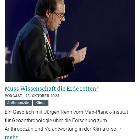
Muss Wissenschaft die Erde retten?
PODCAST
23. OKTOBER 2023
Anthropozän
Klima
Ein Gespräch mit Jürgen Renn vom Max-Planck-Institut
für Geoanthropologie über die Forschung zum
Anthropozän und Verantwortung in der Klimakrise
mehr