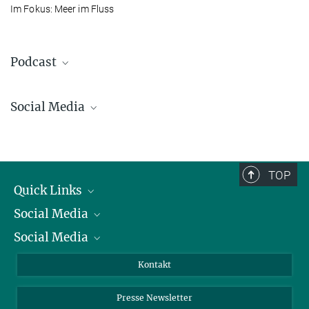
Im Fokus: Meer im Fluss
Podcast
Social Media
Bluesky
Facebook
LinkedIn
TOP
Mastodon
Quick Links
TikTok
Social Media
Präsident
Youtube
Social Media
Zahlen und Fakten
Bluesky
Jahresbericht
Mastodon
Facebook
Kontakt
Einkauf
LinkedIn
Instagram
Drei Rätsel der Ozeane
Presse Newsletter
Meldestelle Fehlverhalten
TikTok
YouTube
19. JUNI 2026