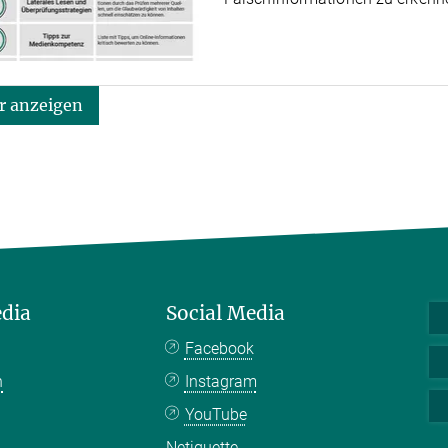
 anzeigen
edia
Social Media
Facebook
n
Instagram
YouTube
Netiquette