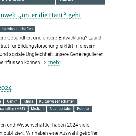
mwelt „unter die Haut“ geht
ozialwissenschaften
ere Gesundheit und unsere Entwicklung? Laurel
itut für Bildungsforschung erklärt in diesem
 und soziale Ungleichheit unsere Gene regulieren
mehr
eeinflussen können
2024
e
Gehirn
Klima
Kulturwissenschaften
nschaften (M&T)
Medizin
Neandertaler
Roboter
en und Wissenschaftler haben 2024 viele
n publiziert. Wir haben eine Auswahl getroffen