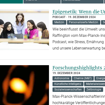
Epigenetik: Wenn die U
PODCAST
19. DEZEMBER 2024
Medizin
Personalisierte Medizin
S
Wie beeinflusst die Umwelt uns
Raffington vom Max-Planck-Inst
Podcast, wie Stress, Ernährung
und unsere Lebenserwartung b
Forschungshighlights 
19. DEZEMBER 2024
Astronomie
Chemie (M&T)
Energi
Künstliche Intelligenz
Materialwisse
Sozialwissenschaften
Zellbiologie
Max-Planck-Wissenschaftlerinn
hochkarätige Veröffentlichunge