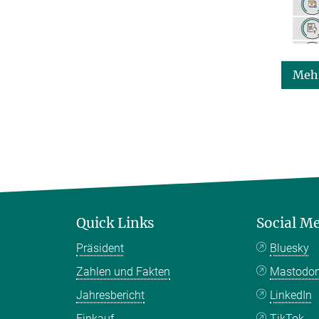
Mehr
Quick Links
Social M
Präsident
Bluesky
Zahlen und Fakten
Mastodo
Jahresbericht
LinkedIn
Einkauf
TikTok