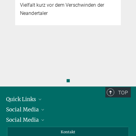
Vielfalt kurz vor dem Verschwinden der
Neandertaler
Neandertaler-Genomprojekt am Ziel
18. DEZEMBER 2013
Forscher veröffentlichen eine vollständige Liste der
Sequenzänderungen im Erbgut, die uns menschlich machen
mehr
◼
TOP
Quick Links
Social Media
Präsident
Social Media
Zahlen und Fakten
Bluesky
Jahresbericht
Mastodon
Facebook
Kontakt