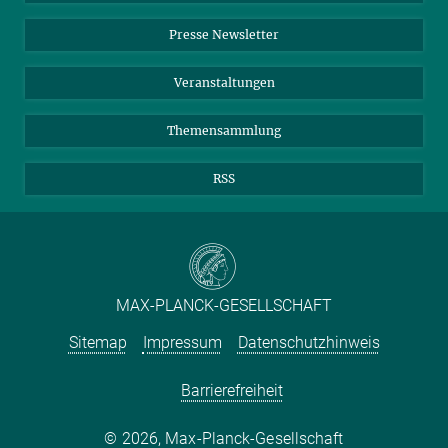
Einkauf
LinkedIn
Instagram
Presse Newsletter
Meldestelle Fehlverhalten
TikTok
YouTube
Netiquette
Veranstaltungen
Themensammlung
RSS
MAX-PLANCK-GESELLSCHAFT
Sitemap
Impressum
Datenschutzhinweis
Barrierefreiheit
2026, Max-Planck-Gesellschaft