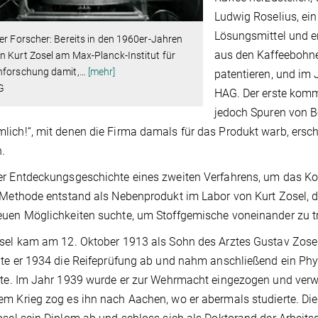
Ludwig Roselius, ein
Lösungsmittel und e
er Forscher: Bereits in den 1960er-Jahren
aus den Kaffeebohnen
 Kurt Zosel am Max-Planck-Institut für
nforschung damit,
…
[mehr]
patentieren, und im 
G
HAG. Der erste kommer
jedoch Spuren von B
ich!“, mit denen die Firma damals für das Produkt warb, ersch
h.
r Entdeckungsgeschichte eines zweiten Verfahrens, um das Koff
 Methode entstand als Nebenprodukt im Labor von Kurt Zosel, 
uen Möglichkeiten suchte, um Stoffgemische voneinander zu t
sel kam am 12. Oktober 1913 als Sohn des Arztes Gustav Zosel 
gte er 1934 die Reifeprüfung ab und nahm anschließend ein Phys
zte. Im Jahr 1939 wurde er zur Wehrmacht eingezogen und verwu
m Krieg zog es ihn nach Aachen, wo er abermals studierte. Die