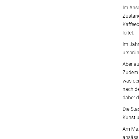
Im Ansc
Zustand
Kaffeeb
leitet.
Im Jahr
ursprün
Aber a
Zudem l
was den
nach de
daher d
Die Sta
Kunst u
Am Max-
ansässi