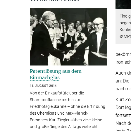
Findig
begann
Kohle
© MP
bekömml
ironisc
Patentlösung aus dem
Auch de
Einmachglas
an: Die
11. AUGUST 2014
nach ne
Von der Einkaufstüte über die
Kurt Zo
Shampooflasche bis hin zur
Friedhofsgießkanne – ohne die Erfindung
Dort le
des Chemikers und Max-Planck-
fortset
Forschers Karl Ziegler sähen viele kleine
Nach de
und große Dinge des Alltags vielleicht