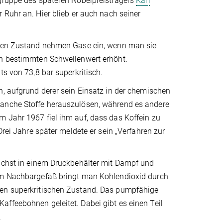
sgruppe des späteren Nobelpreisträgers
Karl
Ruhr an. Hier blieb er auch nach seiner
iesen Zustand nehmen Gase ein, wenn man sie
en bestimmten Schwellenwert erhöht.
ts von 73,8 bar superkritisch.
n, aufgrund derer sein Einsatz in der chemischen
manche Stoffe herauszulösen, während es andere
m Jahr 1967 fiel ihm auf, dass das Koffein zu
Drei Jahre später meldete er sein „Verfahren zur
nächst in einem Druckbehälter mit Dampf und
nem Nachbargefäß bringt man Kohlendioxid durch
den superkritischen Zustand. Das pumpfähige
ffeebohnen geleitet. Dabei gibt es einen Teil
.