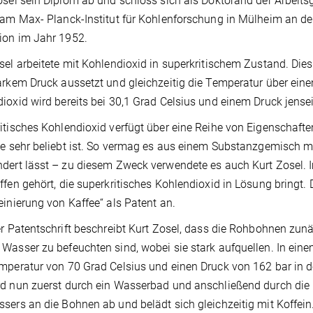
osel sein Diplom ab und schloss sich als Doktorand der Arbeit
am Max- Planck-Institut für Kohlenforschung in Mülheim an der 
ion im Jahr 1952.
sel arbeitete mit Kohlendioxid in superkritischem Zustand. D
arkem Druck aussetzt und gleichzeitig die Temperatur über ein
ioxid wird bereits bei 30,1 Grad Celsius und einem Druck jensei
itisches Kohlendioxid verfügt über eine Reihe von Eigenschafte
ie sehr beliebt ist. So vermag es aus einem Substanzgemisch 
dert lässt – zu diesem Zweck verwendete es auch Kurt Zosel. I
ffen gehört, die superkritisches Kohlendioxid in Lösung bringt. 
einierung von Kaffee“ als Patent an.
er Patentschrift beschreibt Kurt Zosel, dass die Rohbohnen zu
Wasser zu befeuchten sind, wobei sie stark aufquellen. In ei
mperatur von 70 Grad Celsius und einen Druck von 162 bar in 
d nun zuerst durch ein Wasserbad und anschließend durch die Ka
sers an die Bohnen ab und belädt sich gleichzeitig mit Koffein