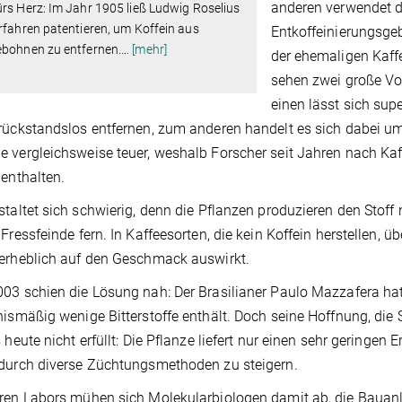
anderen verwendet d
rs Herz: Im Jahr 1905 ließ Ludwig Roselius
rfahren patentieren, um Koffein aus
Entkoffeinierungsge
ebohnen zu entfernen.
…
[mehr]
der ehemaligen Kaf
sehen zwei große Vor
einen lässt sich sup
rückstandslos entfernen, zum anderen handelt es sich dabei um e
 vergleichsweise teuer, weshalb Forscher seit Jahren nach Ka
 enthalten.
staltet sich schwierig, denn die Pflanzen produzieren den Stoff 
 Fressfeinde fern. In Kaffeesorten, die kein Koffein herstellen, 
erheblich auf den Geschmack auswirkt.
03 schien die Lösung nah: Der Brasilianer Paulo Mazzafera hatte
nismäßig wenige Bitterstoffe enthält. Doch seine Hoffnung, die 
s heute nicht erfüllt: Die Pflanze liefert nur einen sehr geringen 
durch diverse Züchtungsmethoden zu steigern.
ren Labors mühen sich Molekularbiologen damit ab, die Bauanle