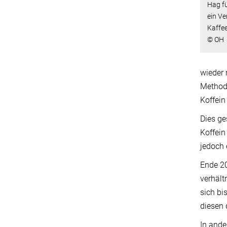
Hag fü
ein Ve
Kaffe
© OH
wieder 
Methode
Koffein
Dies ge
Koffein
jedoch 
Ende 20
verhält
sich bi
diesen 
In ande