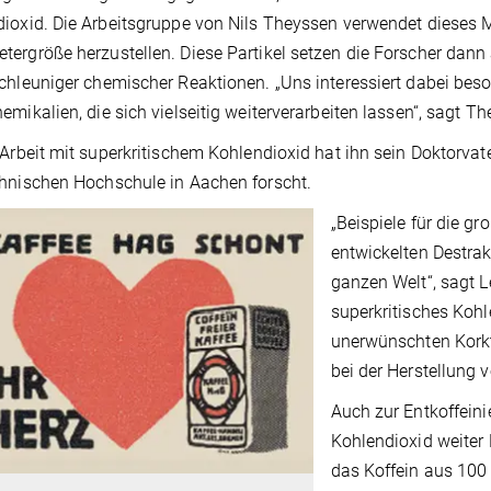
ioxid. Die Arbeitsgruppe von Nils Theyssen verwendet dieses M
ergröße herzustellen. Diese Partikel setzen die Forscher dann a
chleuniger chemischer Reaktionen. „Uns interessiert dabei be
emikalien, die sich vielseitig weiterverarbeiten lassen“, sagt T
 Arbeit mit superkritischem Kohlendioxid hat ihn sein Doktorvater
hnischen Hochschule in Aachen forscht.
„Beispiele für die 
entwickelten Destra
ganzen Welt“, sagt L
superkritisches Koh
unerwünschten Korkt
bei der Herstellung v
Auch zur Entkoffeini
Kohlendioxid weiter 
das Koffein aus 100