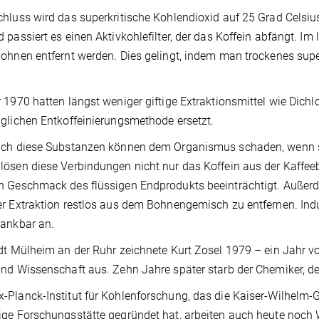
hluss wird das superkritische Kohlendioxid auf 25 Grad Celsiu
 passiert es einen Aktivkohlefilter, der das Koffein abfängt. I
ohnen entfernt werden. Dies gelingt, indem man trockenes sup
 1970 hatten längst weniger giftige Extraktionsmittel wie Dich
glichen Entkoffeinierungsmethode ersetzt.
uch diese Substanzen können dem Organismus schaden, wenn
ösen diese Verbindungen nicht nur das Koffein aus der Kaffeeb
 Geschmack des flüssigen Endprodukts beeinträchtigt. Außerd
r Extraktion restlos aus dem Bohnengemisch zu entfernen. Ind
ankbar an.
dt Mülheim an der Ruhr zeichnete Kurt Zosel 1979 – ein Jahr vo
nd Wissenschaft aus. Zehn Jahre später starb der Chemiker, der 
Planck-Institut für Kohlenforschung, das die Kaiser-Wilhelm-Ges
ge Forschungsstätte gegründet hat, arbeiten auch heute noch 