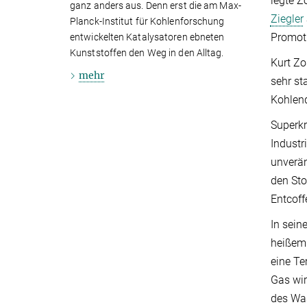
legte Z
ganz anders aus. Denn erst die am Max-
Ziegler
Planck-Institut für Kohlenforschung
Promot
entwickelten Katalysatoren ebneten
Kunststoffen den Weg in den Alltag.
Kurt Zo
mehr
sehr st
Kohlend
Superkr
Industr
unverän
den Sto
Entcoff
In sein
heißem 
eine Te
Gas wir
des Was