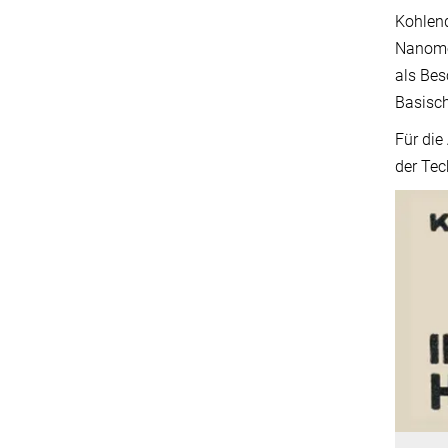
Kohlend
Nanomet
als Bes
Basisch
Für die
der Tec