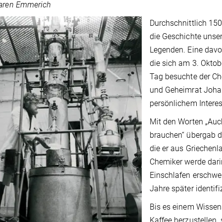
Maren Emmerich
Durchschnittlich 150 
die Geschichte unser
Legenden. Eine davo
die sich am 3. Oktob
Tag besuchte der Ch
und Geheimrat Joha
persönlichem Interes
Mit den Worten „Auc
brauchen“ übergab d
die er aus Griechenl
Chemiker werde dari
Einschlafen erschwer
Jahre später identifi
Bis es einem Wissens
Kaffee herzustellen, 