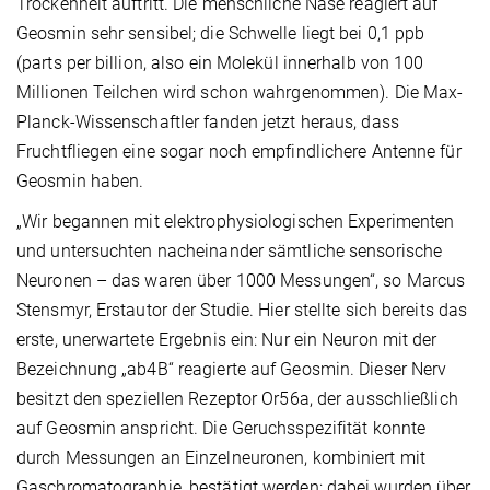
Trockenheit auftritt. Die menschliche Nase reagiert auf
Geosmin sehr sensibel; die Schwelle liegt bei 0,1 ppb
(parts per billion, also ein Molekül innerhalb von 100
Millionen Teilchen wird schon wahrgenommen). Die Max-
Planck-Wissenschaftler fanden jetzt heraus, dass
Fruchtfliegen eine sogar noch empfindlichere Antenne für
Geosmin haben.
„Wir begannen mit elektrophysiologischen Experimenten
und untersuchten nacheinander sämtliche sensorische
Neuronen – das waren über 1000 Messungen“, so Marcus
Stensmyr, Erstautor der Studie. Hier stellte sich bereits das
erste, unerwartete Ergebnis ein: Nur ein Neuron mit der
Bezeichnung „ab4B“ reagierte auf Geosmin. Dieser Nerv
besitzt den speziellen Rezeptor Or56a, der ausschließlich
auf Geosmin anspricht. Die Geruchsspezifität konnte
durch Messungen an Einzelneuronen, kombiniert mit
Gaschromatographie, bestätigt werden; dabei wurden über