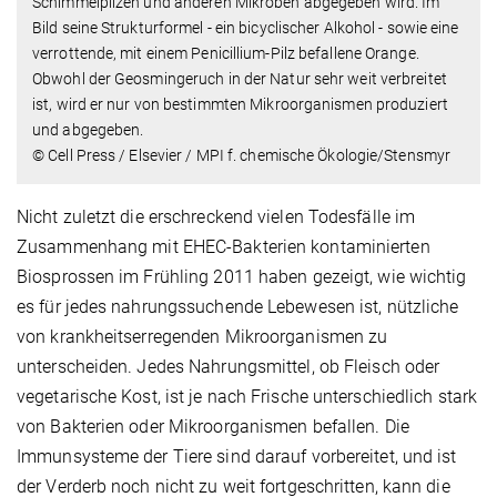
Schimmelpilzen und anderen Mikroben abgegeben wird. Im
Bild seine Strukturformel - ein bicyclischer Alkohol - sowie eine
verrottende, mit einem Penicillium-Pilz befallene Orange.
Obwohl der Geosmingeruch in der Natur sehr weit verbreitet
ist, wird er nur von bestimmten Mikroorganismen produziert
und abgegeben.
© Cell Press / Elsevier / MPI f. chemische Ökologie/Stensmyr
Nicht zuletzt die erschreckend vielen Todesfälle im
Zusammenhang mit EHEC-Bakterien kontaminierten
Biosprossen im Frühling 2011 haben gezeigt, wie wichtig
es für jedes nahrungssuchende Lebewesen ist, nützliche
von krankheitserregenden Mikroorganismen zu
unterscheiden. Jedes Nahrungsmittel, ob Fleisch oder
vegetarische Kost, ist je nach Frische unterschiedlich stark
von Bakterien oder Mikroorganismen befallen. Die
Immunsysteme der Tiere sind darauf vorbereitet, und ist
der Verderb noch nicht zu weit fortgeschritten, kann die