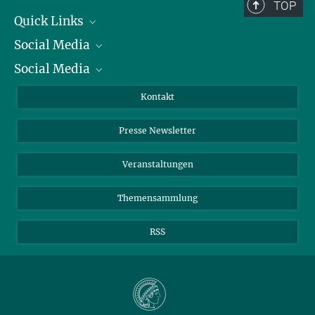
TOP
Quick Links
Social Media
Präsident
Social Media
Zahlen und Fakten
Bluesky
Jahresbericht
Mastodon
Facebook
Kontakt
Einkauf
LinkedIn
Instagram
Presse Newsletter
Meldestelle Fehlverhalten
TikTok
YouTube
Netiquette
Veranstaltungen
Themensammlung
RSS