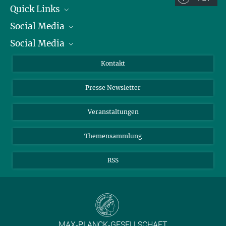
Quick Links
Social Media
Präsident
Social Media
Zahlen und Fakten
Bluesky
Jahresbericht
Mastodon
Facebook
Kontakt
Einkauf
LinkedIn
Instagram
Presse Newsletter
Meldestelle Fehlverhalten
TikTok
YouTube
Netiquette
Veranstaltungen
Themensammlung
RSS
MAX-PLANCK-GESELLSCHAFT