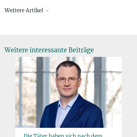
Dr. Maria Avxentevskaya
Weitere Artikel
Max-Planck-Institut für Wissenschaftsgeschichte, Berlin
+49 30 22667-369
mavxentevskaya@...
Weitere interessante Beiträge
„Der Mond ist eines der wichtigsten Archive“
16. JULI 2019
Urs Mall vom Max-Planck-Institut für Sonnensystemforschung
über die Erkundung des Erdtrabanten 50 Jahre nach den Apollo-
Missionen
mehr
Den Mond in der Nase
em
Wie Menschen Tiere sehen: Sie