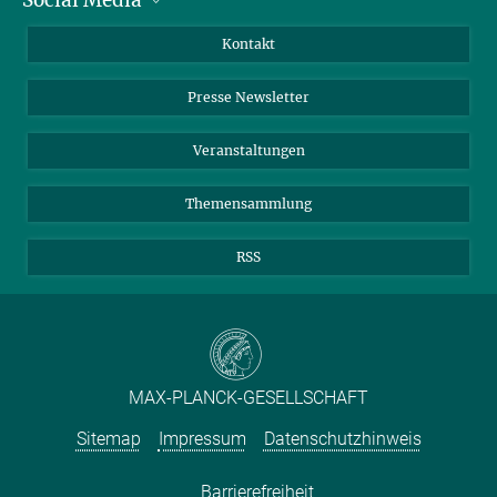
Bluesky
Jahresbericht
Mastodon
Facebook
Kontakt
Einkauf
LinkedIn
Instagram
Presse Newsletter
Meldestelle Fehlverhalten
TikTok
YouTube
Netiquette
Veranstaltungen
Themensammlung
RSS
MAX-PLANCK-GESELLSCHAFT
Sitemap
Impressum
Datenschutzhinweis
Barrierefreiheit