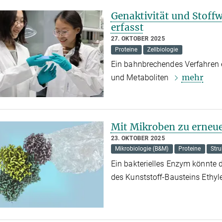
Genaktivität und Stoffw
erfasst
27. OKTOBER 2025
Proteine
Zellbiologie
Ein bahnbrechendes Verfahren e
mehr
und Metaboliten
Mit Mikroben zu erneu
23. OKTOBER 2025
Mikrobiologie (B&M)
Proteine
Stru
Ein bakterielles Enzym könnte 
des Kunststoff-Bausteins Ethyl