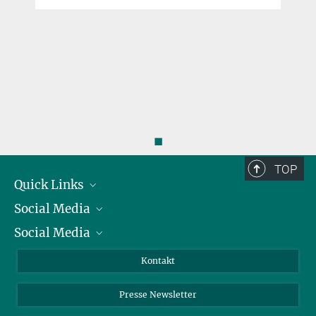
◼
TOP
Quick Links
Social Media
Präsident
Social Media
Zahlen und Fakten
Bluesky
Jahresbericht
Mastodon
Facebook
Kontakt
Einkauf
LinkedIn
Instagram
Presse Newsletter
Meldestelle Fehlverhalten
TikTok
YouTube