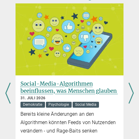
Presse- und Öffentlichkeitsarbeit
Max-Planck-Institut für Verhaltensökonomik, Bonn
+49 228 91416-119
50 verhaltensökonomische Erkenntnisse
martin@...
Matthias Sutter, Direktor am Max-Planck-Institut zur Erforschung
von Gemeinschaftsgütern hilft mit seinem neuen Buch, den
menschlichen Faktor im Berufsleben besser zu verstehen. Und er
erklärt, wie wir zu einem erfolgreicheren Miteinander mit Chefinnen
und Chefs, Kolleginnen und Kollegen kommen.
mehr
Erbschaftsteuer: Geringer Ertrag,
auben
enormes Konfliktpotenzial
30. JULI 2026
Sozialwissenschaften
Vermögen
Warum die Steuer so umstritten ist, erklärt
enden
Jens Beckert vom Max-Planck-Institut für
Gesellschaftsforschung