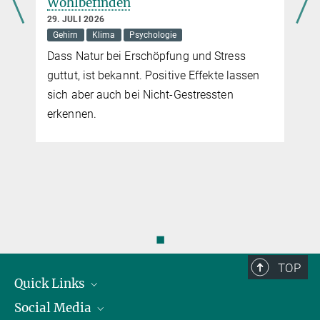
Wohlbefinden
29. JULI 2026
Gehirn
Klima
Psychologie
Dass Natur bei Erschöpfung und Stress
guttut, ist bekannt. Positive Effekte lassen
sich aber auch bei Nicht-Gestressten
erkennen.
◼
TOP
Quick Links
Social Media
Präsident