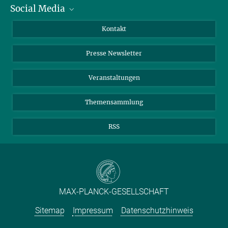
Social Media
Zahlen und Fakten
Bluesky
Jahresbericht
Mastodon
Facebook
Kontakt
Einkauf
LinkedIn
Instagram
Presse Newsletter
Meldestelle Fehlverhalten
TikTok
YouTube
Netiquette
Veranstaltungen
Themensammlung
RSS
MAX-PLANCK-GESELLSCHAFT
Sitemap
Impressum
Datenschutzhinweis