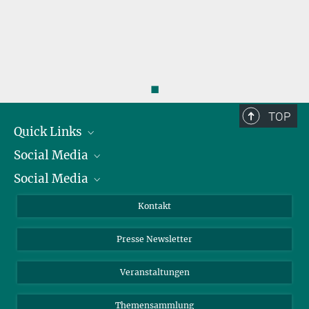
◼
TOP
Quick Links
Social Media
Präsident
Social Media
Zahlen und Fakten
Bluesky
Jahresbericht
Mastodon
Facebook
Kontakt
Einkauf
LinkedIn
Instagram
Presse Newsletter
Meldestelle Fehlverhalten
TikTok
YouTube
Netiquette
Veranstaltungen
Themensammlung