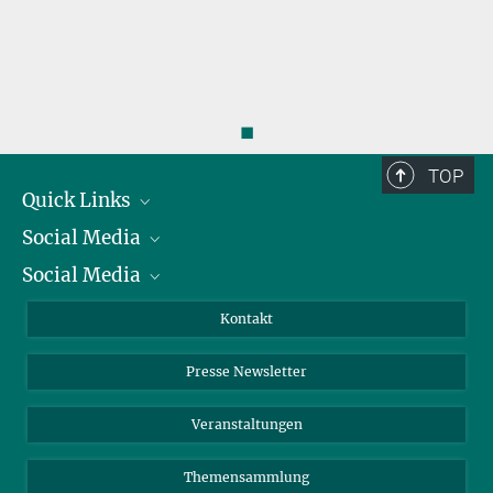
◼
TOP
Quick Links
Social Media
Präsident
Social Media
Zahlen und Fakten
Bluesky
Jahresbericht
Mastodon
Facebook
Kontakt
Einkauf
LinkedIn
Instagram
Presse Newsletter
Meldestelle Fehlverhalten
TikTok
YouTube
Netiquette
Veranstaltungen
Themensammlung