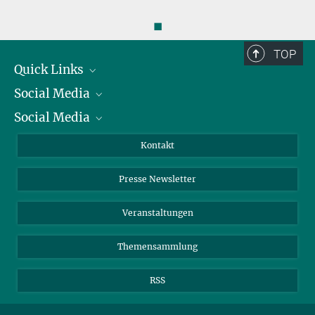
◼
TOP
Quick Links
Social Media
Präsident
Social Media
Zahlen und Fakten
Bluesky
Jahresbericht
Mastodon
Facebook
Kontakt
Einkauf
LinkedIn
Instagram
Presse Newsletter
Meldestelle Fehlverhalten
TikTok
YouTube
Netiquette
Veranstaltungen
Themensammlung
RSS