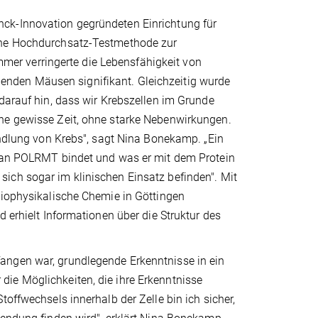
ck-Innovation gegründeten Einrichtung für
eine Hochdurchsatz-Testmethode zur
er verringerte die Lebensfähigkeit von
nden Mäusen signifikant. Gleichzeitig wurde
 darauf hin, dass wir Krebszellen im Grunde
ine gewisse Zeit, ohne starke Nebenwirkungen.
andlung von Krebs", sagt Nina Bonekamp. „Ein
r an POLRMT bindet und was er mit dem Protein
ich sogar im klinischen Einsatz befinden". Mit
biophysikalische Chemie in Göttingen
d erhielt Informationen über die Struktur des
angen war, grundlegende Erkenntnisse in ein
ie Möglichkeiten, die ihre Erkenntnisse
offwechsels innerhalb der Zelle bin ich sicher,