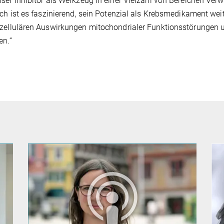
ser Inhibitor als Werkzeug in einer Vielzahl von Bereichen Ver
ich ist es faszinierend, sein Potenzial als Krebsmedikament wei
zellulären Auswirkungen mitochondrialer Funktionsstörungen 
en.“