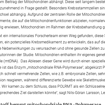
om Beitrag der Mitochondrien abhängt. Diese seit langem best
 zunehmend in Frage gestellt. Besonders Krebsstammzellen s
chsel abhängig. Aufgrund der zentralen Rolle der Mitochondrie
ente, die auf die Mitochondrienfunktionen abzielen, normalerwe
ig erwiesen, Mitochondrien im Rahmen der Krebsbehandlung ge
at ein internationales Forscherteam einen Weg gefunden, diese 
n, ein potenzielles Krebsmedikament zu entwickeln, das auf di
 Nebenwirkungen zu verursachen und ohne gesunde Zellen zu s
torinnen der Studie. Mitochondrien enthalten ihr eigenes gene
e (mtDNA). Das Ablesen dieser Gene wird durch einen spezielle
e ist das Enzym „mitochondriale RNA-Polymerase", abgekürzt P
ch schnell vermehrende Zellen, wie z.B. embryonale Zellen, s
ion reagieren, während differenzierte Gewebe wie Skelettmuske
 Wir kamen zu dem Schluss, dass POLRMT als ein Schlüsselre
sprechendes Ziel darstellen könnte", sagt Nils-Göran Larsson, 
stoff hemmt mitochondriale RNA-Polymerase