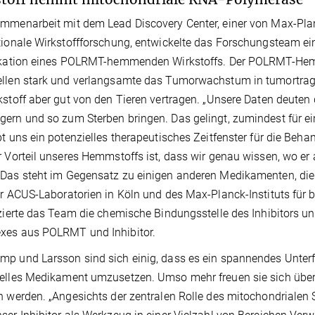
mmenarbeit mit dem Lead Discovery Center, einer von Max-Plan
tionale Wirkstoffforschung, entwickelte das Forschungsteam 
ikation eines POLRMT-hemmenden Wirkstoffs. Der POLRMT-Hemm
llen stark und verlangsamte das Tumorwachstum in tumortrage
kstoff aber gut von den Tieren vertragen. „Unsere Daten deuten
ern und so zum Sterben bringen. Das gelingt, zumindest für e
bt uns ein potenzielles therapeutisches Zeitfenster für die Beh
r Vorteil unseres Hemmstoffs ist, dass wir genau wissen, wo e
Das steht im Gegensatz zu einigen anderen Medikamenten, die s
er ACUS-Laboratorien in Köln und des Max-Planck-Instituts für 
izierte das Team die chemische Bindungsstelle des Inhibitors un
xes aus POLRMT und Inhibitor.
p und Larsson sind sich einig, dass es ein spannendes Unterf
elles Medikament umzusetzen. Umso mehr freuen sie sich über d
n werden. „Angesichts der zentralen Rolle des mitochondrialen St