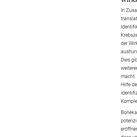
In Zusa
transla
Identif
Krebsze
der Wir
aushung
Dies gi
weitere
macht. 
Hilfe d
identif
Komple
Bonekam
potenzi
eröffne