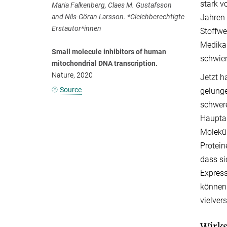
stark v
Maria Falkenberg, Claes M. Gustafsson
and Nils-Göran Larsson. *Gleichberechtigte
Jahren
Erstautor*innen
Stoffwe
Medikam
Small molecule inhibitors of human
schwier
mitochondrial DNA transcription.
Nature, 2020
Jetzt h
Source
gelunge
schwere
Hauptau
Molekül
Protein
dass si
Express
können.
vielver
Wirk