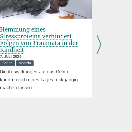
Hemmung eines
Frühgeb
Stressproteins verhindert
Geburts
Folgen von Traumata in der
Risiko 
Kindheit
26. JUNI 202
Demografie
7. JULI 2026
Gehirn
Medizin
Studie bele
Die Auswirkungen auf das Gehirn
Folgen für
könnten sich eines Tages rückgängig
machen lassen