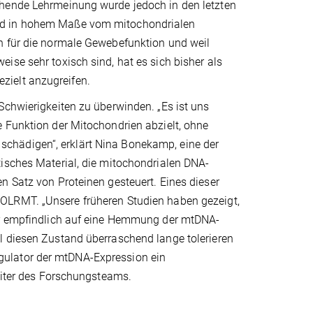
ehende Lehrmeinung wurde jedoch in den letzten
ind in hohem Maße vom mitochondrialen
n für die normale Gewebefunktion und weil
ise sehr toxisch sind, hat es sich bisher als
zielt anzugreifen.
Schwierigkeiten zu überwinden. „Es ist uns
e Funktion der Mitochondrien abzielt, ohne
chädigen“, erklärt Nina Bonekamp, eine der
tisches Material, die mitochondrialen DNA-
n Satz von Proteinen gesteuert. Eines dieser
OLRMT. „Unsere früheren Studien haben gezeigt,
ehr empfindlich auf eine Hemmung der mtDNA-
l diesen Zustand überraschend lange tolerieren
gulator der mtDNA-Expression ein
Leiter des Forschungsteams.