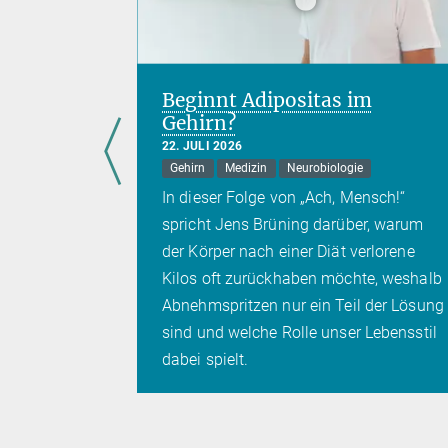
lfalt im
Beginnt Adipositas im
Gehirn?
22. JULI 2026
Gehirn
Medizin
Neurobiologie
eigt, wie
In dieser Folge von „Ach, Mensch!“
smen die
spricht Jens Brüning darüber, warum
s
der Körper nach einer Diät verlorene
Kilos oft zurückhaben möchte, weshalb
Abnehmspritzen nur ein Teil der Lösung
sind und welche Rolle unser Lebensstil
dabei spielt.