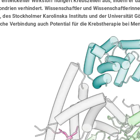
 entwickelter Wirkstoff hungert Krebszellen aus, indem er d
ndrien verhindert. Wissenschaftler und Wissenschaftlerinnen
, des Stockholmer Karolinska Instituts und der Universität Gö
che Verbindung auch Potential für die Krebstherapie bei M