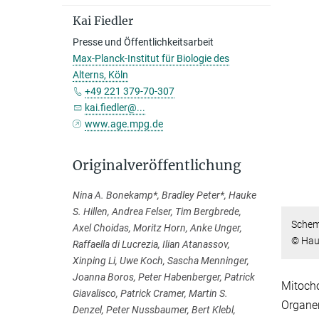
Kai Fiedler
Presse und Öffentlichkeitsarbeit
Max-Planck-Institut für Biologie des
Alterns, Köln
+49 221 379-70-307
kai.fiedler@...
www.age.mpg.de
Originalveröffentlichung
Nina A. Bonekamp*, Bradley Peter*, Hauke
S. Hillen, Andrea Felser, Tim Bergbrede,
Schem
Axel Choidas, Moritz Horn, Anke Unger,
© Hauk
Raffaella di Lucrezia, Ilian Atanassov,
Xinping Li, Uwe Koch, Sascha Menninger,
Joanna Boros, Peter Habenberger, Patrick
Mitocho
Giavalisco, Patrick Cramer, Martin S.
Organen
Denzel, Peter Nussbaumer, Bert Klebl,