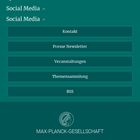
Social Media
Präsident
Social Media
Zahlen und Fakten
Bluesky
Jahresbericht
Mastodon
Facebook
Kontakt
Einkauf
LinkedIn
Instagram
Presse Newsletter
Meldestelle Fehlverhalten
TikTok
YouTube
Netiquette
Veranstaltungen
Themensammlung
RSS
MAX-PLANCK-GESELLSCHAFT