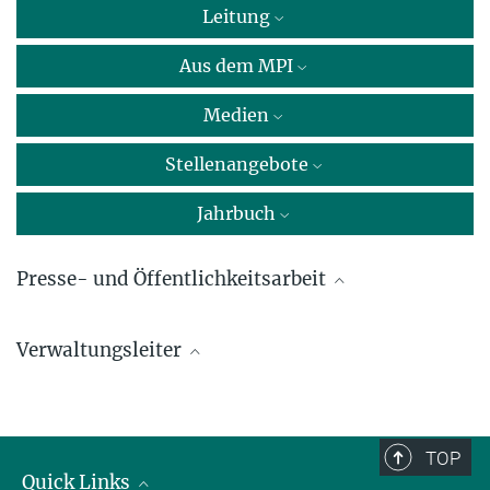
Leitung
Aus dem MPI
Medien
Stellenangebote
Jahrbuch
Presse- und Öffentlichkeitsarbeit
Dr. Jeanine Müller-Keuker
Verwaltungsleiter
Max-Planck-Institut für molekulare Biomedizin, Münster
+49 251 70365-325
Martin Becker
presse@...
+49 251 70365-910
TOP
martin.becker@...
Quick Links