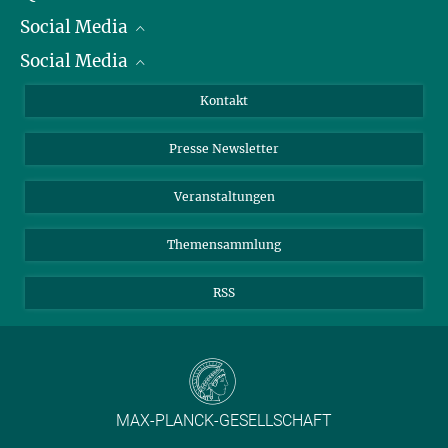
Social Media
Präsident
Social Media
Zahlen und Fakten
Bluesky
Jahresbericht
Mastodon
Facebook
Kontakt
Einkauf
LinkedIn
Instagram
Presse Newsletter
Meldestelle Fehlverhalten
TikTok
YouTube
Netiquette
Veranstaltungen
Themensammlung
RSS
MAX-PLANCK-GESELLSCHAFT