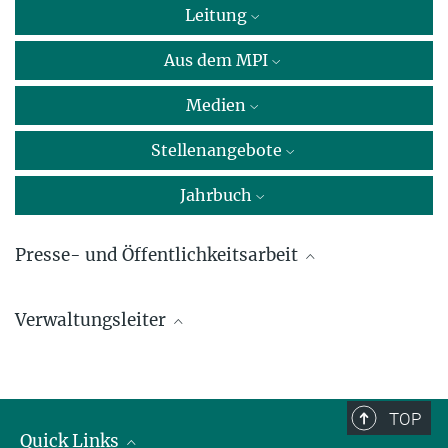
Leitung
Aus dem MPI
Medien
Stellenangebote
Jahrbuch
Presse- und Öffentlichkeitsarbeit
Dr. Jeanine Müller-Keuker
Verwaltungsleiter
Max-Planck-Institut für molekulare Biomedizin, Münster
+49 251 70365-325
Martin Becker
presse@...
+49 251 70365-910
TOP
martin.becker@...
Quick Links