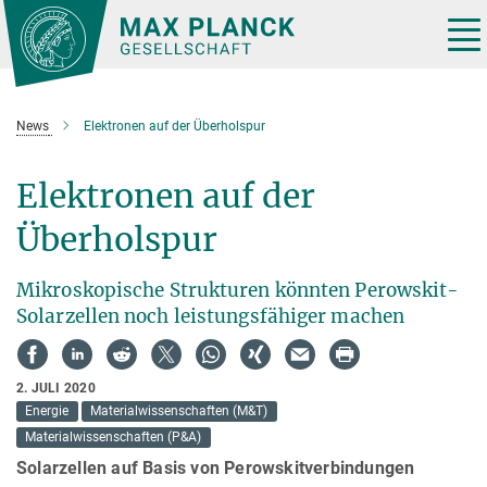
Hauptinhalt
Tog
nav
News
Elektronen auf der Überholspur
Elektronen auf der
Überholspur
Mikroskopische Strukturen könnten Perowskit-
Solarzellen noch leistungsfähiger machen
2. JULI 2020
Energie
Materialwissenschaften (M&T)
Materialwissenschaften (P&A)
Solarzellen auf Basis von Perowskitverbindungen