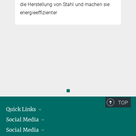
die Herstellung von Stahl und machen sie
energieeffizienter
◼
TOP
Quick Links
Social Media
Präsident
Social Media
Zahlen und Fakten
Bluesky