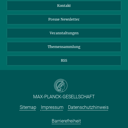
Jahresbericht
Mastodon
Facebook
Kontakt
Einkauf
LinkedIn
Instagram
Presse Newsletter
Meldestelle Fehlverhalten
TikTok
YouTube
Netiquette
Veranstaltungen
Themensammlung
RSS
MAX-PLANCK-GESELLSCHAFT
Sitemap
Impressum
Datenschutzhinweis
Barrierefreiheit