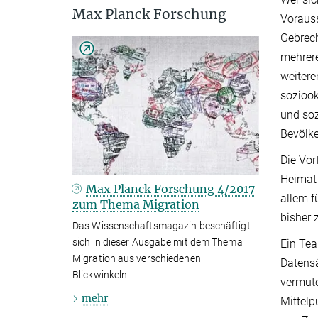
Max Planck Forschung
Vorauss
Gebrech
mehrere
weitere
sozioö
und soz
Bevölke
Die Vor
Heimat 
Max Planck Forschung 4/2017
allem f
zum Thema Migration
bisher 
Das Wissenschaftsmagazin beschäftigt
sich in dieser Ausgabe mit dem Thema
Ein Tea
Migration aus verschiedenen
Datensä
Blickwinkeln.
vermute
mehr
Mittelp