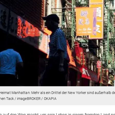
eimat Manhattan: Mehr als ein Drittel der New Yorker sind außerhalb de
hen Tack / imageBROKER / OKAPIA
h auf den Weg macht, um sein Leben in einem fremden Land neu 