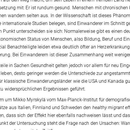
etzung mit: Er ist rundum gesund. Menschen mit chronischen 
en wandern selten aus. In der Wissenschaft ist dieses Phänom
 internationale Studien belegen, sind Einwanderer im Schnitt g
n Punkt unterscheiden sie sich: Normalerweise gibt es einen
konomischen Status von Menschen, also Bildung, Beruf und E
ial Benachteiligte leiden etwa deutlich öfter an Herzerkrankun
rung. Bei Einwanderern ist dieser Zusammenhang weit wenige
teile in Sachen Gesundheit gelten jedoch vor allem für neu Ein
leben, desto geringer werden die Unterschiede zur angestammt
ür klassische Einwanderungsländer wie die USA und Kanada gu
zu widersprüchlichen Ergebnissen geführt.
m um Mikko Myrskylä vom Max-Planck-Institut für demografisc
tze aus Italien, Finnland und Schweden den
healthy migrant ef
n, dass sich der Effekt hier ebenfalls nachweisen lässt und das
unkt der Untersuchung steht die Frage nach den Ursachen: War