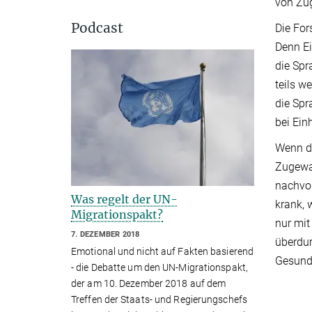
von Zug
Podcast
Die For
Denn Ei
die Spr
teils w
die Spr
bei Ein
Wenn d
Zugewan
nachvo
Was regelt der UN-
krank, 
Migrationspakt?
nur mit
7. DEZEMBER 2018
überdur
Emotional und nicht auf Fakten basierend
Gesund
- die Debatte um den UN-Migrationspakt,
der am 10. Dezember 2018 auf dem
Treffen der Staats- und Regierungschefs