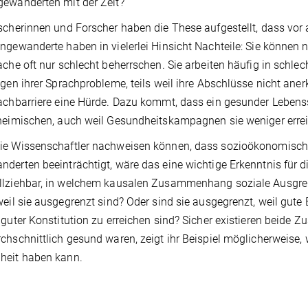
ewanderten mit der Zeit?
scherinnen und Forscher haben die These aufgestellt, dass vor 
ngewanderte haben in vielerlei Hinsicht Nachteile: Sie können ni
ache oft nur schlecht beherrschen. Sie arbeiten häufig in schl
egen ihrer Sprachprobleme, teils weil ihre Abschlüsse nicht an
achbarriere eine Hürde. Dazu kommt, dass ein gesunder Lebensst
heimischen, auch weil Gesundheitskampagnen sie weniger erre
ie Wissenschaftler nachweisen können, dass sozioökonomische
derten beeinträchtigt, wäre das eine wichtige Erkenntnis für d
llziehbar, in welchem kausalen Zusammenhang soziale Ausgre
weil sie ausgegrenzt sind? Oder sind sie ausgegrenzt, weil gute
 guter Konstitution zu erreichen sind? Sicher existieren beid
chschnittlich gesund waren, zeigt ihr Beispiel möglicherweise,
heit haben kann.