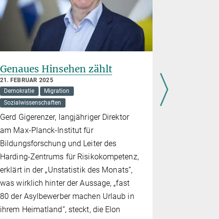
Genaues Hinsehen zählt
Mehr Tr
Todesop
21. FEBRUAR 2025
Demokratie
Migration
29. JULI 2024
Medizin
M
Sozialwissenschaften
Forschungs
Gerd Gigerenzer, langjähriger Direktor
langfristig
am Max-Planck-Institut für
von Familie
Bildungsforschung und Leiter des
Kriegsgebi
Harding-Zentrums für Risikokompetenz,
erklärt in der „Unstatistik des Monats“,
was wirklich hinter der Aussage, „fast
80 der Asylbewerber machen Urlaub in
ihrem Heimatland“, steckt, die Elon