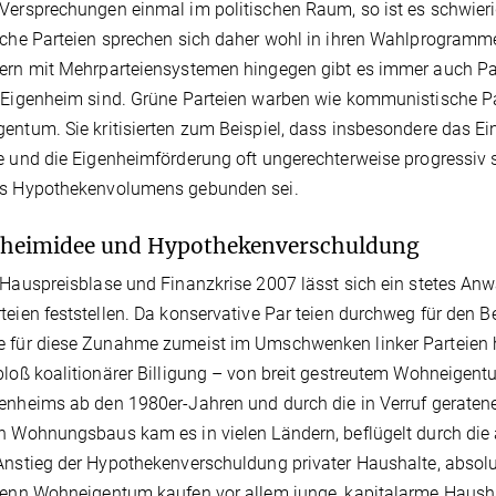
Verspre­chungen einmal im politischen Raum, so ist es schwier
iche Partei­en sprechen sich daher wohl in ihren Wahlprogram
ern mit Mehrparteiensystemen hingegen gibt es immer auch Part
 Eigen­heim sind. Grüne Parteien warben wie kommunistische Part
entum. Sie kri­tisierten zum Beispiel, dass insbesonde­re das 
e und die Eigenheim­förderung oft ungerechterweise progres­siv 
es Hypothekenvolu­mens gebunden sei.
nheimidee und Hypothekenverschuldung
 Hauspreisblase und Finanzkrise 2007 lässt sich ein stetes Anw
teien feststellen. Da konservative Par ­teien durchweg für den Be
 für diese Zunahme zumeist im Umschwenken linker Parteien hi
bloß koalitionärer Billigung – von breit gestreutem Wohneigen
enheims ab den 1980er-Jahren und durch die in Verruf geratene,
n Wohnungsbaus kam es in vielen Län­dern, beflügelt durch die 
 Anstieg der Hypothekenverschul­dung privater Haushalte, abso
Denn Wohneigentum kaufen vor allem junge, kapitalarme Haushalt