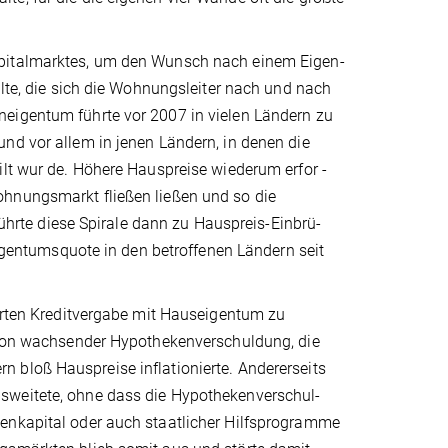
apitalmark­tes, um den Wunsch nach einem Eigen­
alte, die sich die Wohnungsleiter nach und nach
eigen­tum führte vor 2007 in vielen Ländern zu
nd vor allem in jenen Ländern, in denen die
ilt wur ­de. Höhere Hauspreise wiederum erfor ­
h­nungsmarkt fließen ließen und so die
führte diese Spirale dann zu Hauspreis­-Einbrü­
ntums­quote in den betroffenen Ländern seit
terten Kreditvergabe mit Hauseigentum zu
n von wachsender Hypothekenverschuldung, die
 bloß Hauspreise inflationierte. Andererseits
sweite­te, ohne dass die Hypothekenverschul­
nkapi­tal oder auch staatlicher Hilfsprogram­me