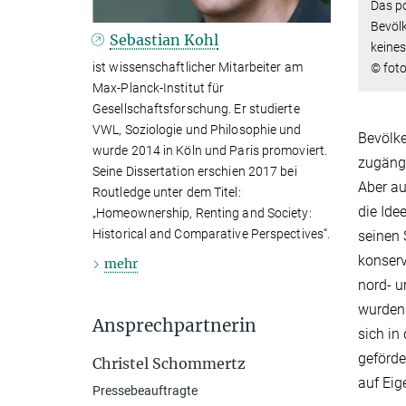
Das po
Bevölk
Sebastian Kohl
keine
ist wissenschaftlicher Mitarbeiter am
© foto
Max-Planck-Institut für
Gesellschaftsforschung. Er studierte
VWL, Soziologie und Philosophie und
Bevölke
wurde 2014 in Köln und Paris promoviert.
zugängl
Seine Dissertation erschien 2017 bei
Aber au
Routledge unter dem Titel:
die Ide
„Homeownership, Renting and Society:
Historical and Comparative Perspectives“.
seinen 
konser
mehr
nord­- 
wurden.
Ansprechpartnerin
sich in
geförde
Christel Schommertz
auf Ei­
Pressebeauftragte