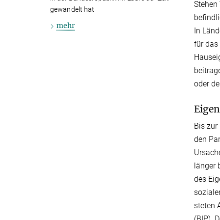
Stehen 
gewandelt hat
befindl
mehr
In Länd
für das
Hauseig
beitrag
oder d
Eige
Bis zur
den Par
Ursache
länger 
des Eig
soziale
ste­ten
(BIP). 