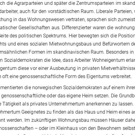
ch die Agrarparteien und spä­ter die Zentrumsparteien im skan
darbeiter, auch für den vorstädtischen Raum. Liberale Parteien,
hung in das Wohnungswesen vertraten, sprachen sich zumeist a
­tischer Gesellschaften aus. Differenzierter waren die wohnungs
Seite des politischen Spek­trums. Hier bewegten sich die Positi
chts und eines sozialen Mietwohnungsbaus und Befürwortern d
msähnlichen Formen im skan­dinavischen Raum. Besonders in L
en Sozialdemokraten die Idee, dass Arbeiter Wohneigentum erlan
entum diese vor einer Ausbeutung in privaten Mietverhältnis­s
 oft eine genossenschaftliche Form des Eigentums verbreitet.
mentierten die norwegischen Sozial­demokraten auf einem ihre
 genossenschaftliche oder das ei­gene Heim setzen. Die Grundb
e Tätigkeit als privates Un­ternehmertum anerkennen zu lassen.
hmertum Geeignetes zu finden als das Haus und Heim eines an
hnt werden. Im zukünftigen Woh­nungsbau müssen Häuser daher
nossenschaften – oder im Kleinhaus von den Bewohnern selbst b