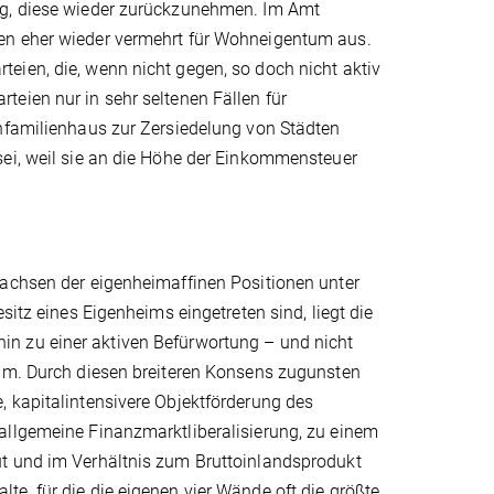
ig, diese wieder zurück­zunehmen. Im Amt
men eher wieder vermehrt für Wohneigentum aus.
eien, die, wenn nicht gegen, so doch nicht aktiv
eien nur in sehr sel­tenen Fällen für
Einfamilienhaus zur Zersiedelung von Städten
sei, weil sie an die Höhe der Einkom­mensteuer
achsen der eigenheim­affinen Positionen unter
sitz eines Ei­genheims eingetreten sind, liegt die
n zu ei­ner aktiven Befürwortung – und nicht
tum. Durch diesen breiteren Konsens zugunsten
 kapitalin­tensivere Objektförderung des
allgemeine Fi­nanzmarktliberalisierung, zu einem
lut und im Verhältnis zum Bruttoinlandsprodukt
e, für die die eigenen vier Wände oft die größte