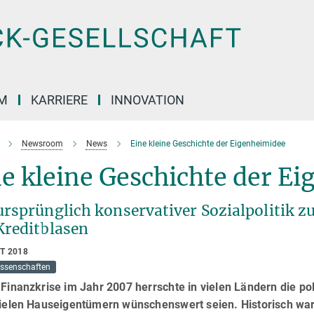
M
KARRIERE
INNOVATION
Newsroom
News
Eine kleine Geschichte der Eigenheimidee
e kleine Geschichte der E
ursprünglich konservativer Sozialpolitik z
Kreditblasen
T 2018
issenschaften
 Finanzkrise im Jahr 2007 herrschte in vielen Ländern die po
vielen Hauseigentümern wünschenswert seien. Historisch war 