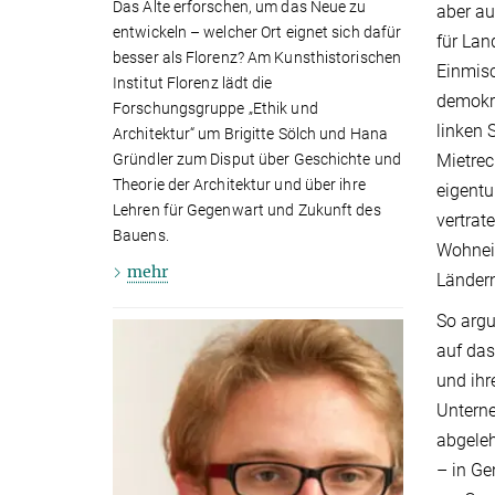
Das Alte erforschen, um das Neue zu
aber au
entwickeln – welcher Ort eignet sich dafür
für Lan
besser als Florenz? Am Kunsthistorischen
Einmisc
Institut Florenz lädt die
demokra
Forschungsgruppe „Ethik und
linken 
Architektur“ um Brigitte Sölch und Hana
Gründler zum Disput über Geschichte und
Mietre
Theorie der Architektur und über ihre
eigentu
Lehren für Gegenwart und Zukunft des
vertrat
Bauens.
Wohneig
mehr
Ländern
So argu
auf das
und ihr
Unterne
ab­gele
– in Ge