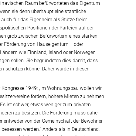
dina­vischen Raum befürworteten das Ei­gentum
 wenn sie denn überhaupt eine staatliche
uch für das Eigenheim als Stütze freier
­politischen Positionen der Parteien auf der
o­nen grob zwischen Befürwortern eines starken
er Förderung von Hauseigentum – oder
än­dern wie Finnland, Island oder Norwegen
gen sollen. Sie begründeten dies da­mit, dass
en schützen könne. Daher wurde in die­sen
r Kongres­se 1949: „Im Wohnungsbau wollen wir
esitzervereine fordern, höhere Mieten zu neh­men
 Es ist schwer, etwas weniger zum privaten
deren zu besitzen. Die Forderung muss daher
 entwe­der von der Gemeinschaft der Bewoh­ner
e­sessen werden.“ Anders als in Deutsch­land,