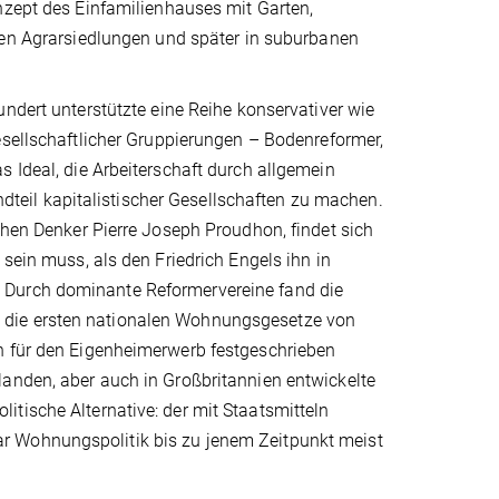
­zept des Einfamilienhauses mit Garten,
hen Agrarsiedlungen und später in suburbanen
ndert unterstützte eine Reihe konservativer wie
esellschaftlicher Gruppierun­gen – Bodenreformer,
s Ideal, die Arbeiterschaft durch allgemein
teil kapitalistischer Gesellschaften zu machen.
hen Denker Pierre­ Jo­seph Proudhon, findet sich
 sein muss, als den Friedrich Engels ihn in
. Durch dominante Reformervereine fand die
 die ersten nationalen Wohnungsgesetze von
en für den Eigenheimerwerb festgeschrieben
landen, aber auch in Großbritannien entwickelte
tische Alterna­tive: der mit Staatsmitteln
ar Wohnungspolitik bis zu jenem Zeitpunkt meist