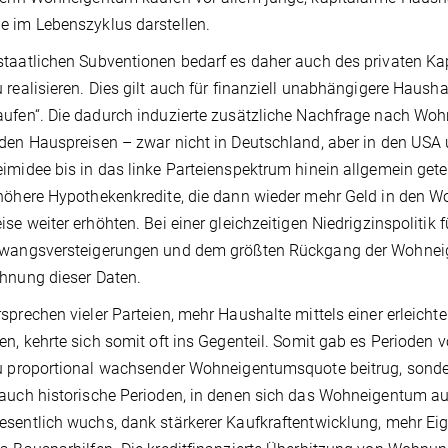
 im Lebenszyklus darstellen.
staatlichen Subventionen bedarf es daher auch des privaten K
 realisieren. Dies gilt auch für finanziell unabhängigere Haush
ufen“. Die dadurch induzierte zusätzliche Nachfrage nach Wohn
den Hauspreisen – zwar nicht in Deutschland, aber in den USA u
imidee bis in das linke Parteien­spektrum hinein allgemein gete
höhere Hypothekenkredite, die dann wieder mehr Geld in den Wo
ise weiter erhöhten. Bei einer gleichzeitigen Niedrigzinspolitik 
Zwangsversteigerungen und dem größten Rückgang der Wohneige
hnung dieser Daten.
sprechen vieler Parteien, mehr Haushalte mittels einer erleich
en, kehrte sich somit oft ins Gegen­teil. Somit gab es Periode
u proportional wachsender Wohneigentumsquote beitrug, sondern
auch historische Perioden, in denen sich das Wohneigentum au
sentlich wuchs, dank stärkerer Kaufkraftentwicklung, mehr Eige