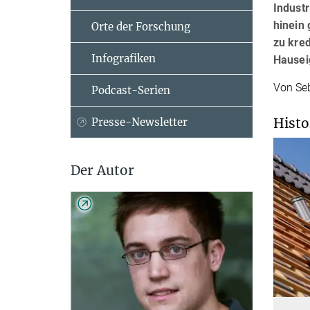
Industr
hinein 
Orte der Forschung
zu kred
Infografiken
Hausei
Von Seb
Podcast-Serien
Histo
Presse-Newsletter
Der Autor