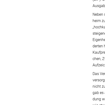
Ausgabe
Ne­ben 
heim zu
„hochka
steigen
Eigenhe
derten 
Kaufpre
chen, 
Aufzeic
Das Ver
versorg
nicht z
gab es 
dung we