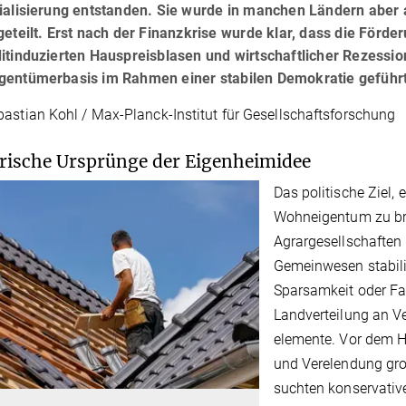
ia­lisierung entstanden. Sie wurde in manchen Ländern aber 
geteilt. Erst nach der Finanzkrise wurde klar, dass die För
itindu­zierten Hauspreisblasen und wirtschaftlicher Rezessio
gentümerbasis im Rahmen einer stabilen Demokratie geführt
astian Kohl / Max-Planck-Institut für Gesellschaftsforschung
rische Ursprünge der Eigenheimidee
Das politische Ziel, 
Wohneigentum zu bri
Agrargesellschaften 
Ge­meinwesen stabil
Sparsamkeit oder Fam
Landverteilung an Ve
elemente. Vor dem Hi
und Verelendung gro
suchten kon­servativ