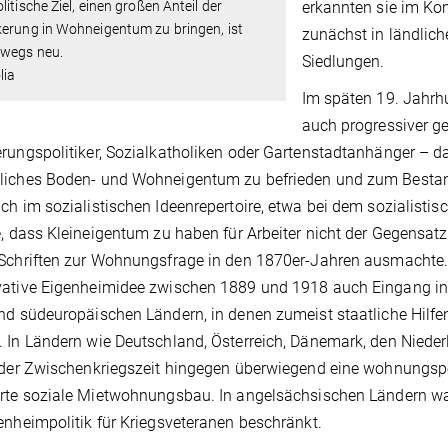
erkannten sie im Kon
litische Ziel, einen großen Anteil der
erung in Wohneigentum zu bringen, ist
zunächst in ländlic
swegs neu.
Siedlungen.
lia
Im späten 19. Jahrhu
auch pro­gressiver g
rungs­politiker, Sozialkatholiken oder Garten­stadtanhänger – da
iches Boden­- und Wohneigentum zu befrie­den und zum Bestand
ch im sozialistischen Ideenrepertoire, etwa bei dem sozialistisc
e, dass Kleineigentum zu haben für Arbeiter nicht der Gegensatz
Schrif­ten zur Wohnungsfrage in den 1870er-Jahren ausmachte
vative Eigenheimidee zwischen 1889 und 1918 auch Eingang in
und südeuropäischen Ländern, in denen zumeist staatliche Hilf
 In Län­dern wie Deutschland, Österreich, Dänemark, den Nieder
 der Zwischenkriegszeit hingegen überwie­gend eine wohnungspoli
rte so­ziale Mietwohnungsbau. In angelsäch­sischen Ländern w
genheimpolitik für Kriegsveteranen beschränkt.