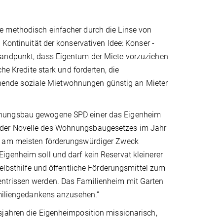
 me­thodisch einfacher durch die Linse von
Kon­tinuität der konservativen Idee: Konser ­
tandpunkt, dass Eigentum der Mie­te vorzuziehen
che Kredite stark und forderten, die
en­de soziale Mietwohnungen günstig an Mieter
ohnungsbau gewogene SPD einer das Eigenheim
 der Novelle des Woh­nungsbaugesetzes im Jahr
nd am meisten förde­rungswürdiger Zweck
Eigenheim soll und darf kein Reservat kleinerer
Selbsthilfe und öffent­liche Förderungsmittel zum
entrissen werden. Das Familienheim mit Garten
amiliengedankens anzusehen.“
sjahren die Eigenheimposition missionarisch,