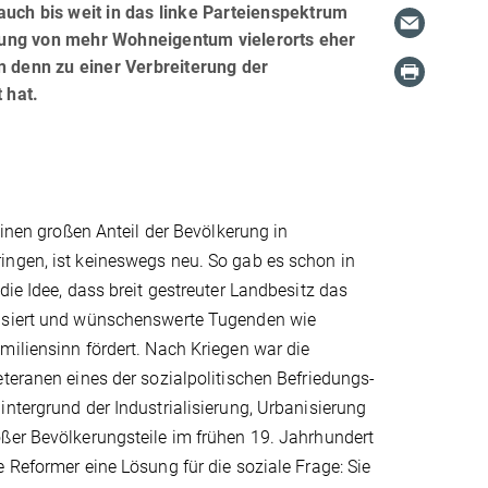
auch bis weit in das linke Parteienspektrum
derung von mehr Wohneigentum vielerorts eher
n denn zu einer Verbreiterung der
 hat.
einen großen An­teil der Bevölkerung in
ngen, ist keineswegs neu. So gab es schon in
die Idee, dass breit gestreuter Landbesitz das
isiert und wünschens­werte Tugenden wie
iliensinn fördert. Nach Kriegen war die
teranen ei­nes der sozialpolitischen Befriedungs­
ntergrund der Industrialisierung, Urbanisierung
ßer Bevölkerungsteile im frühen 19. Jahrhundert
e Reformer eine Lösung für die soziale Frage: Sie