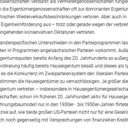
ssenschaften verstärkt als Vermietergenossenschaften fungier
 die Eigentümergenossenschaf­ten oft zur dominanten Eigentums
stischen Wiederverkaufsbeschrän­kungen verloren. Aber auch in 
e Eigenheimförderung aus – trotz oder gerade wegen der verbreit
angehenden konservativen Dikta­turen vertraten.
änderspezifischen Unterschieden in den Parteiprogrammen lässt
ten in Programmen angelsächsischer Parteien vorkommt. Außer 
entums­quoten bereits Anfang des 20. Jahrhun­derts so außerg
ölkerung häufig bereits Hauseigentum besaß und dieses als t
es die Konkurrenz im Zweiparteiensystem den liberalen Partei
timmen die Haus­eigentümer zu vernachlässigen. Je grö­ßer die
entum vertreten – insbesondere in Hauseigentümergesell­schaf
chaften, schon im frü­heren 20. Jahrhundert aktiv für Hausei­
nungsbaumodell nur in den 1930er- ­ bis 1950er-Jahren flirte­ten,
rise auf, wie beide großen US­-Parteien nicht nur für eine Gese
ch noch gegensei­tig mit Versprechungen von finanziellen Kredi