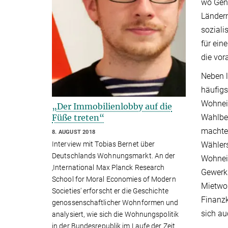
wo Geno
Ländern
soziali
für ein
die vor
Neben l
häufigs
Wohneig
„Der Immobilienlobby auf die
Wahlbev
Füße treten“
machte 
8. AUGUST 2018
Wählers
Interview mit Tobias Bernet über
Deutschlands Wohnungsmarkt. An der
Wohneig
‚International Max Planck Research
Gewerks
School for Moral Economies of Modern
Mietwoh
Societies‘ erforscht er die Geschichte
Finanzk
genossenschaftlicher Wohnformen und
sich au
analysiert, wie sich die Wohnungspolitik
in der Bundesrepublik im Laufe der Zeit