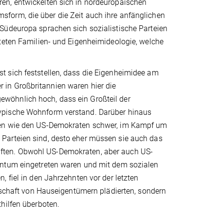
en, entwickelten sich in nordeuropäischen
form, die über die Zeit auch ihre anfänglichen
Südeuro­pa sprachen sich sozialistische Parteien
eten Fa­milien­- und Eigenheimideologie, welche
 sich fest­stellen, dass die Eigenheimidee am
in Großbritannien waren hier die
ewöhnlich hoch, dass ein Großteil der
ypische Wohnform verstand. Darü­ber hinaus
­en wie den US­-Demokraten schwer, im Kampf um
 Parteien sind, desto eher müssen sie auch das
ten. Obwohl US­-Demokraten, aber auch US­-
gentum eingetreten waren und mit dem sozialen
 fiel in den Jahrzehnten vor der letz­ten
ll­schaft von Hauseigentümern plädierten, sondern
thilfen überboten.