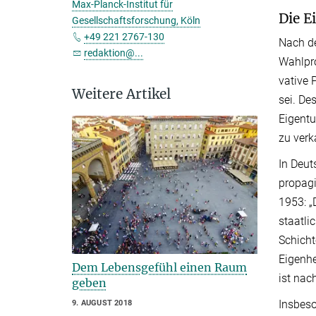
Max-Planck-Institut für
Die E
Gesellschaftsforschung, Köln
+49 221 2767-130
Nach de
redaktion@...
Wahlpro
vative 
Weitere Artikel
sei. De
Eigent
zu verk
In Deu
propagi
1953: „
staatli
Schicht
Eigenhe
Dem Lebensgefühl einen Raum
ist nac
geben
Insbeso
9. AUGUST 2018