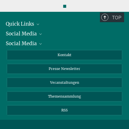
◼
TOP
Quick Links
Social Media
Präsident
Social Media
Zahlen und Fakten
Bluesky
Jahresbericht
Mastodon
Facebook
Kontakt
Einkauf
LinkedIn
Instagram
Presse Newsletter
Meldestelle Fehlverhalten
TikTok
YouTube
Netiquette
Veranstaltungen
Themensammlung
RSS