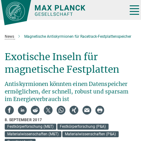
Hauptinhalt
Tog
nav
News
Magnetische Antiskyrmionen für Racetrack-Festplattenspeicher
Exotische Inseln für
magnetische Festplatten
Antiskyrmionen könnten einen Datenspeicher
ermöglichen, der schnell, robust und sparsam
im Energieverbrauch ist
8. SEPTEMBER 2017
Festkörperforschung (M&T)
Festkörperforschung (P&A)
Materialwissenschaften (M&T)
Materialwissenschaften (P&A)