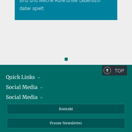
sind und welche Rolle unser Lebensstil
dabei spielt.
◼
TOP
Quick Links
Social Media
Präsident
Social Media
Zahlen und Fakten
Bluesky
Jahresbericht
Mastodon
Facebook
Kontakt
Einkauf
LinkedIn
Instagram
Presse Newsletter
Meldestelle Fehlverhalten
TikTok
YouTube