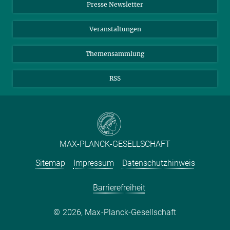
Presse Newsletter
Meldestelle Fehlverhalten
TikTok
YouTube
Netiquette
Veranstaltungen
Themensammlung
RSS
MAX-PLANCK-GESELLSCHAFT
Sitemap
Impressum
Datenschutzhinweis
Barrierefreiheit
2026, Max-Planck-Gesellschaft