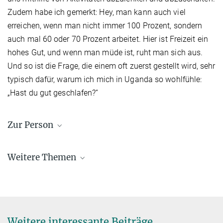
Zudem habe ich gemerkt: Hey, man kann auch viel
erreichen, wenn man nicht immer 100 Prozent, sondern
auch mal 60 oder 70 Prozent arbeitet. Hier ist Freizeit ein
hohes Gut, und wenn man müde ist, ruht man sich aus.
Und so ist die Frage, die einem oft zuerst gestellt wird, sehr
typisch dafür, warum ich mich in Uganda so wohlfühle:
„Hast du gut geschlafen?“
Zur Person
Monika Zaba, 29
Weitere Themen
kommt aus Polen und lebt seit acht Jahren in Deutschland. Noch
während ihres Psychologiestudiums in Dresden absolvierte sie ein
dreimonatiges Praktikum in Ruanda. Seit 2011 arbeitet sie in der
Forschungsgruppe Molekulare Psychotraumatologie von Ulrike
Schmidt am Münchner Max-Planck-Institut für Psychiatrie. Im
Rahmen eines Teilprojekts ihrer Doktorarbeit reist sie nach Uganda.
Weitere interessante Beiträge