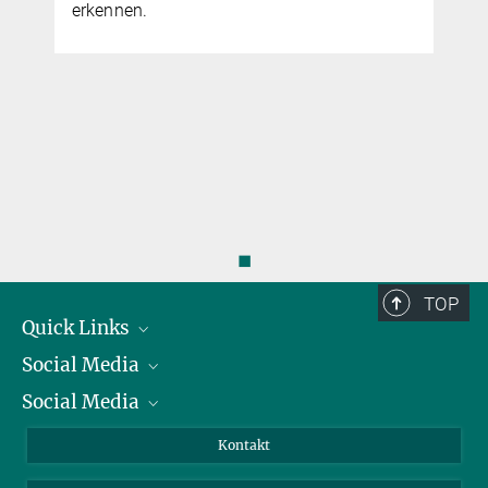
erkennen.
◼
TOP
Quick Links
Social Media
Präsident
Social Media
Zahlen und Fakten
Bluesky
Jahresbericht
Mastodon
Facebook
Kontakt
Einkauf
LinkedIn
Instagram