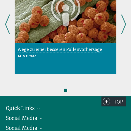
Wege zu einer besseren Pollenvorhersage
N
14. MAI 2026
2
◼
TOP
Quick Links
Social Media
Präsident
Social Media
Zahlen und Fakten
Bluesky