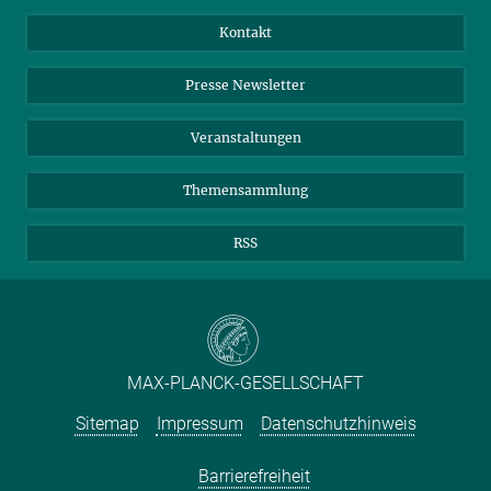
Jahresbericht
Mastodon
Facebook
Kontakt
Einkauf
LinkedIn
Instagram
Presse Newsletter
Meldestelle Fehlverhalten
TikTok
YouTube
Netiquette
Veranstaltungen
Themensammlung
RSS
MAX-PLANCK-GESELLSCHAFT
Sitemap
Impressum
Datenschutzhinweis
Barrierefreiheit