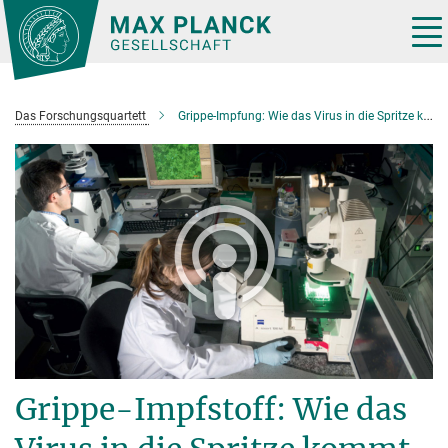
Hauptinhalt
Tog
nav
Das Forschungsquartett
Grippe-Impfung: Wie das Virus in die Spritze kommt
Grippe-Impfstoff: Wie das