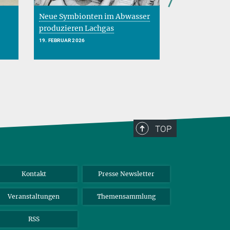
Neue Symbionten im Abwasser
Welche Perspe
produzieren Lachgas
die Ökonomi
19. FEBRUAR 2026
18. DEZEMBER 202
TOP
Kontakt
Presse Newsletter
Veranstaltungen
Themensammlung
RSS