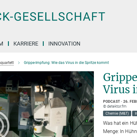
M
KARRIERE
INNOVATION
quartett
Grippe-Impfung: Wie das Virus in die Spritze kommt
Grippe
Virus 
PODCAST
26. FE
© detektor.fm
Chemie (M&T)
I
Was hat ein Hüh
Menge: In Hühne