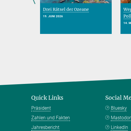
 die Umwelt
Drei Rätsel der Ozeane
Weg
geht
Pol
19. JUNI 2026
14. 
Quick Links
Social M
Präsident
Bluesky
Zahlen und Fakten
Mastodo
Jahresbericht
LinkedIn