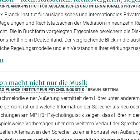
AX-PLANCK-INSTITUT FÜR AUSLÄNDISCHES UND INTERNATIONALES PRIVAT
-Planck-Institut für ausländisches und internationales Privat
 Regelungen und Rechtstatsachen der Mediation in neunzehn R
cht. Die in Buchform vorgelegten Ergebnisse bereichern die D
onsrichtlinie in Deutschland. Der vergleichende Blick in die a
reiche Regelungsmodelle und ein Verständnis ihrer Wirkungsz
hr
on macht nicht nur die Musik
AX-PLANCK-INSTITUT FÜR PSYCHOLINGUISTIK
BRAUN, BETTINA
achmelodie einer Äußerung vermittelt dem Hörer unter anderem,
 gemeint ist und welche Information der Sprecher als neu ode
chungen am MPI für Psycholinguistik zeigen, dass Hörer in der L
pielsweise Vorhersagen über den weiteren Verlauf der Sprecher
uellen Alternativen den Sprecher zu einer kontrastiven Äußerun