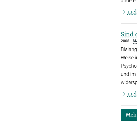
anderem
me
Sind 
2008
M
Bislang
Weise i
Psychol
und im 
widers
me
Mehr