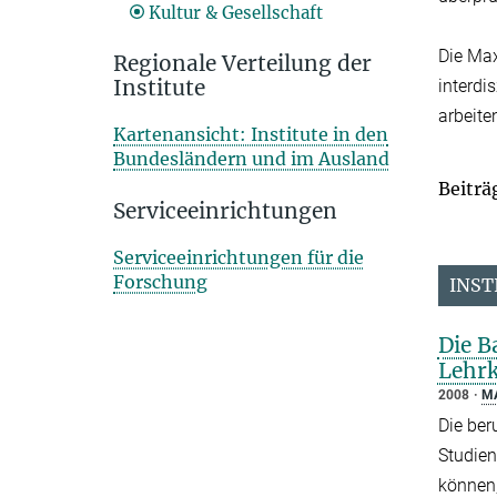
Kultur & Gesellschaft
Die Max
Regionale Verteilung der
Institute
interdi
arbeite
Kartenansicht: Institute in den
Bundesländern und im Ausland
Beiträ
Serviceeinrichtungen
Serviceeinrichtungen für die
Forschung
INST
Die B
Lehrk
2008
M
Die ber
Studien
können,