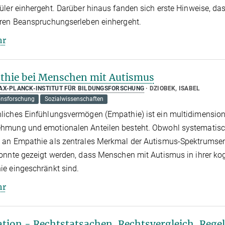
üler einhergeht. Darüber hinaus fanden sich erste Hinweise, das
ren Beanspruchungserleben einhergeht.
hr
hie bei Menschen mit Autismus
AX-PLANCK-INSTITUT FÜR BILDUNGSFORSCHUNG
DZIOBEK, ISABEL
onsforschung
Sozialwissenschaften
iches Einfühlungsvermögen (Empathie) ist ein multidimension
mung und emotionalen Anteilen besteht. Obwohl systematische
an Empathie als zentrales Merkmal der Autismus-Spektrumserk
onnte gezeigt werden, dass Menschen mit Autismus in ihrer kogn
e eingeschränkt sind.
hr
tion - Rechtstatsachen, Rechtsvergleich, Rege