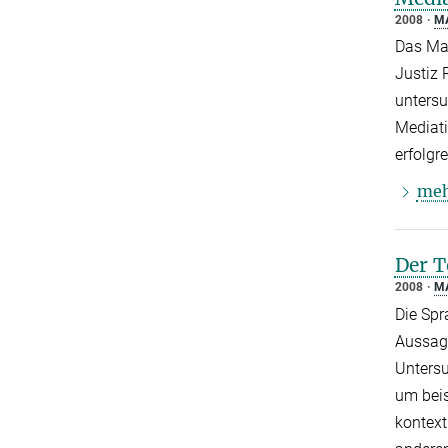
2008
M
Das Max
Justiz
untersu
Mediati
erfolg
me
Der T
2008
M
Die Spr
Aussage
Untersu
um beis
kontext