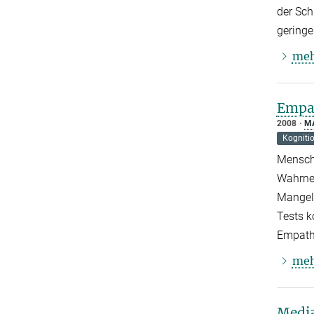
der Sch
geringe
me
Empat
2008
M
Kogniti
Menschl
Wahrneh
Mangel 
Tests k
Empathi
me
Media