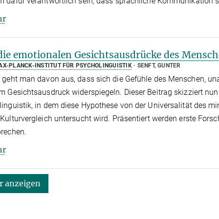
 dafür verantwortlich sein, dass sprachliche Kommunikation so 
hr
die emotionalen Gesichtsausdrücke des Mensche
AX-PLANCK-INSTITUT FÜR PSYCHOLINGUISTIK
SENFT, GUNTER
 geht man davon aus, dass sich die Gefühle des Menschen, una
m Gesichtsausdruck widerspiegeln. Dieser Beitrag skizziert nu
inguistik, in dem diese Hypothese von der Universalität des 
Kulturvergleich untersucht wird. Präsentiert werden erste Fors
prechen.
hr
 anzeigen