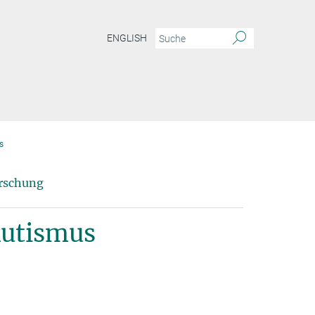
ENGLISH
s
orschung
Autismus