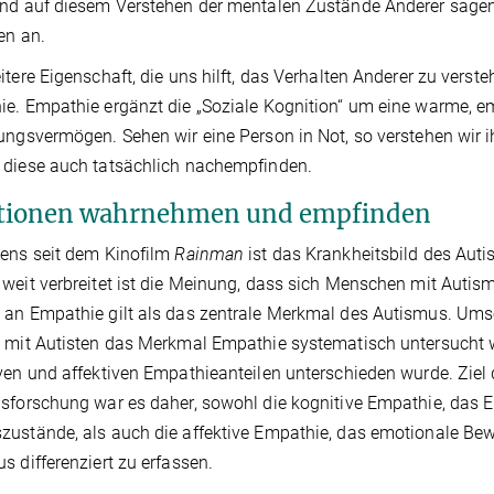
nd auf diesem Verstehen der mentalen Zustände Anderer sagen
en an.
itere Eigenschaft, die uns hilft, das Verhalten Anderer zu verst
e. Empathie ergänzt die „Soziale Kognition“ um eine warme, 
ungsvermögen. Sehen wir eine Person in Not, so verstehen wir ih
 diese auch tatsächlich nachempfinden.
ionen wahrnehmen und empfinden
ens seit dem Kinofilm
Rainman
ist das Krankheitsbild des Auti
weit verbreitet ist die Meinung, dass sich Menschen mit Autism
an Empathie gilt als das zentrale Merkmal des Autismus. Umso
 mit Autisten das Merkmal Empathie systematisch untersucht 
ven und affektiven Empathieanteilen unterschieden wurde. Ziel 
sforschung war es daher, sowohl die kognitive Empathie, das 
ustände, als auch die affektive Empathie, das emotionale Be
s differenziert zu erfassen.