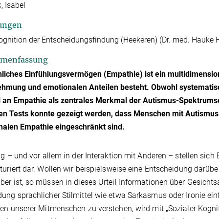
, Isabel
ungen
gnition der Entscheidungsfindung (Heekeren) (Dr. med. Hauke He
menfassung
iches Einfühlungsvermögen (Empathie) ist ein multidimensio
mung und emotionalen Anteilen besteht. Obwohl systematisch
 an Empathie als zentrales Merkmal der Autismus-Spektrumse
en Tests konnte gezeigt werden, dass Menschen mit Autismus in 
nalen Empathie eingeschränkt sind.
ag – und vor allem in der Interaktion mit Anderen – stellen si
turiert dar. Wollen wir beispielsweise eine Entscheidung darüber
er ist, so müssen in dieses Urteil Informationen über Gesichts
ng sprachlicher Stilmittel wie etwa Sarkasmus oder Ironie einf
en unserer Mitmenschen zu verstehen, wird mit „Sozialer Kognit