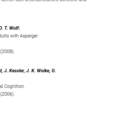
. T. Wolf:
dults with Asperger
(2008).
, J. Kessler, J. K. Woike, O.
al Cognition.
(2006).