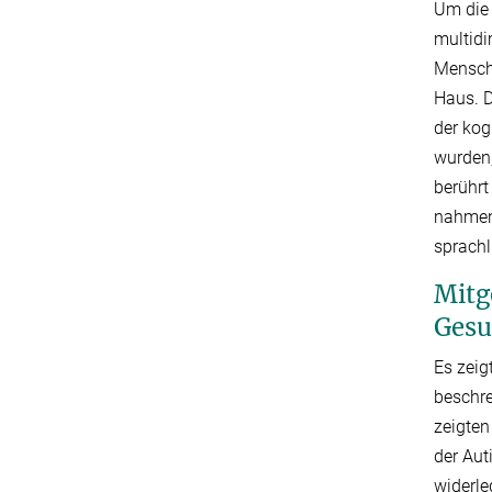
Um die 
multidi
Mensche
Haus. D
der kog
wurden,
berührt
nahmen
sprachl
Mitg
Ges
Es zeig
beschre
zeigten
der Aut
widerle