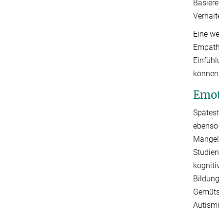
Basiere
Verhalt
Eine we
Empathi
Einfühl
können
Emot
Spätest
ebenso 
Mangel 
Studien
kogniti
Bildung
Gemütsz
Autismu