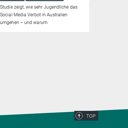
Studie zeigt, wie sehr Jugendliche das
Viele Bürge
Social Media Verbot in Australien
Politik und 
umgehen – und warum
Mau, Direk
für Politik
Göttingen, a
Gründe dafü
Demokratien
oder zurüc
TOP