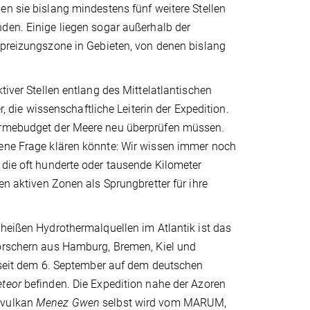
n sie bislang mindestens fünf weitere Stellen
den. Einige liegen sogar außerhalb der
Spreizungszone in Gebieten, von denen bislang
tiver Stellen entlang des Mittelatlantischen
r, die wissenschaftliche Leiterin der Expedition.
Wärmebudget der Meere neu überprüfen müssen.
fene Frage klären könnte: Wir wissen immer noch
 die oft hunderte oder tausende Kilometer
en aktiven Zonen als Sprungbretter für ihre
heißen Hydrothermalquellen im Atlantik ist das
orschern aus Hamburg, Bremen, Kiel und
h seit dem 6. September auf dem deutschen
teor
befinden. Die Expedition nahe der Azoren
rvulkan
Menez Gwen
selbst wird vom MARUM,