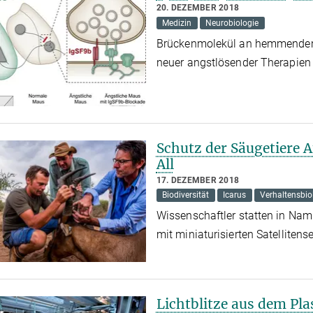
20. DEZEMBER 2018
Medizin
Neurobiologie
Brückenmolekül an hemmenden 
neuer angstlösender Therapien
Schutz der Säugetiere 
All
17. DEZEMBER 2018
Biodiversität
Icarus
Verhaltensbio
Wissenschaftler statten in Nam
mit miniaturisierten Satelliten
Lichtblitze aus dem Pl