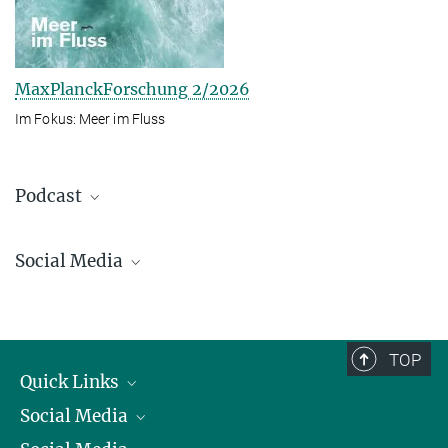
MaxPlanckForschung 2/2026
Im Fokus: Meer im Fluss
Podcast
Social Media
Bluesky
Facebook
LinkedIn
TOP
Mastodon
Quick Links
TikTok
Social Media
Präsident
Youtube