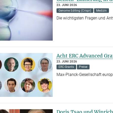
23. JUNI 2026
Genome Editing (Crispr)
Medizin
Die wichtigsten Fragen und A
Acht ERC Advanced Gra
23. JUNI 2026
ERC-Grants
Preise
Max-Planck-Gesellschaft europ
Doris Tsao und Winrich