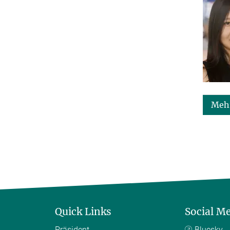
Mehr
Quick Links
Social M
Präsident
Bluesky