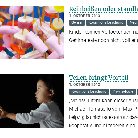
Reinbeißen oder standh
1. OKTOBER 2013
Gehirn
Kognitionsforschung
Neur
Kinder können Verlockungen nur
Gehirnareale noch nicht voll en
Teilen bringt Vorteil
1. OKTOBER 2013
Kognitionsforschung
Psychologie
„Meins!“ Eltern kann dieser Ausr
Michael Tomasello vom Max-Plan
Leipzig ist nichtsdestotrotz da
kooperativ und hilfsbereit sind.