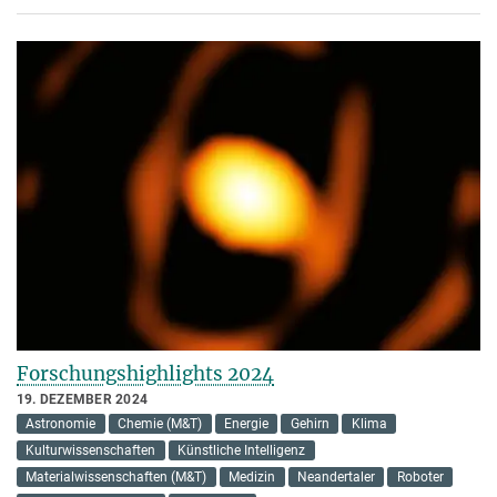
Forschungshighlights 2024
19. DEZEMBER 2024
Astronomie
Chemie (M&T)
Energie
Gehirn
Klima
Kulturwissenschaften
Künstliche Intelligenz
Materialwissenschaften (M&T)
Medizin
Neandertaler
Roboter