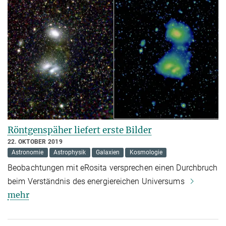
Röntgenspäher liefert erste Bilder
22. OKTOBER 2019
Astronomie
Astrophysik
Galaxien
Kosmologie
Beobachtungen mit eRosita versprechen einen Durchbruch
beim Verständnis des energiereichen Universums
mehr