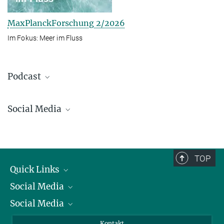
MaxPlanckForschung 2/2026
Im Fokus: Meer im Fluss
Podcast
Social Media
Bluesky
Facebook
LinkedIn
TOP
Mastodon
Quick Links
TikTok
Social Media
Präsident
Youtube
Social Media
Zahlen und Fakten
Bluesky
Jahresbericht
Mastodon
Facebook
Kontakt