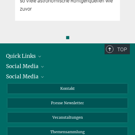
so viele astronomische Röntgenquellen wie
zuvor
◼
TOP
Quick Links
Social Media
Präsident
Social Media
Zahlen und Fakten
Bluesky
Jahresbericht
Mastodon
Facebook
Kontakt
Einkauf
LinkedIn
Instagram
Presse Newsletter
Meldestelle Fehlverhalten
TikTok
YouTube
Netiquette
Veranstaltungen
Themensammlung