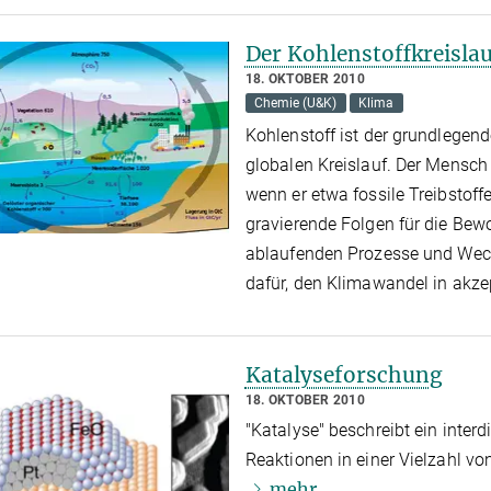
Der Kohlenstoffkreisla
18. OKTOBER 2010
Chemie (U&K)
Klima
Kohlenstoff ist der grundlegen
globalen Kreislauf. Der Mensch 
wenn er etwa fossile Treibstoff
gravierende Folgen für die Bew
ablaufenden Prozesse und Wech
dafür, den Klimawandel in akze
Katalyseforschung
18. OKTOBER 2010
"Katalyse" beschreibt ein inter
Reaktionen in einer Vielzahl v
mehr