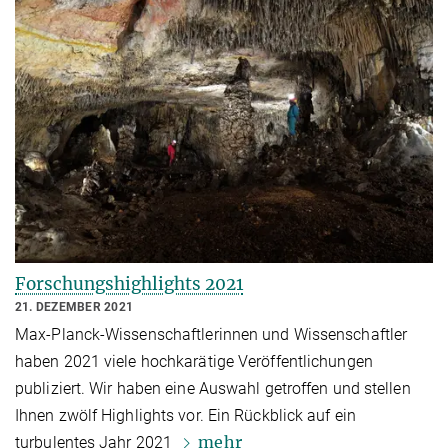
Forschungshighlights 2021
21. DEZEMBER 2021
Max-Planck-Wissenschaftlerinnen und Wissenschaftler
haben 2021 viele hochkarätige Veröffentlichungen
publiziert. Wir haben eine Auswahl getroffen und stellen
Ihnen zwölf Highlights vor. Ein Rückblick auf ein
mehr
turbulentes Jahr 2021