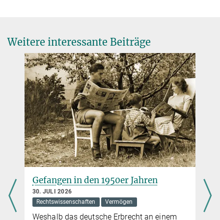
Schriftreihe des Max-Planck-Instituts für ausländisches und
internationales Strafrecht, Berlin 2015
Weitere interessante Beiträge
Wie Terroristen gemacht werden
21. JANUAR 2016
Terroristische Anschläge wie die Attentate von Paris lassen uns
mit Angst und Abscheu, aber vor allem mit Unverständnis zurück.
Was Menschen dazu bewegt, wahllos andere umzubringen,
können wir nicht nachvollziehen und wollen es meist auch gar
nicht. Wir sollten jedoch versuchen, Terroristen zu verstehen, meint
unser Autor Günther Schlee. Nur so können wir die Ursachen der
Gefangen in den 1950er Jahren
Gewalt bekämpfen.
30. JULI 2026
mehr
Rechtswissenschaften
Vermögen
Weshalb das deutsche Erbrecht an einem