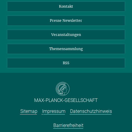
Jahresbericht
Mastodon
Facebook
Kontakt
Einkauf
LinkedIn
Instagram
Presse Newsletter
Meldestelle Fehlverhalten
TikTok
YouTube
Netiquette
Veranstaltungen
Themensammlung
RSS
MAX-PLANCK-GESELLSCHAFT
Sitemap
Impressum
Datenschutzhinweis
Barrierefreiheit