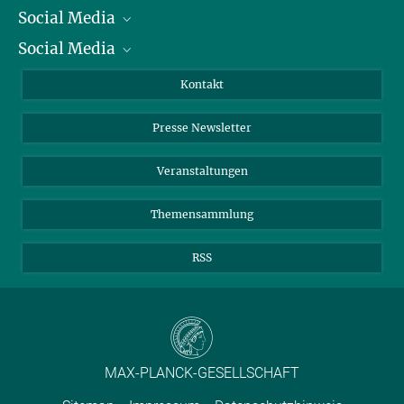
Social Media
Präsident
Social Media
Zahlen und Fakten
Bluesky
Jahresbericht
Mastodon
Facebook
Kontakt
Einkauf
LinkedIn
Instagram
Presse Newsletter
Meldestelle Fehlverhalten
TikTok
YouTube
Netiquette
Veranstaltungen
Themensammlung
RSS
MAX-PLANCK-GESELLSCHAFT