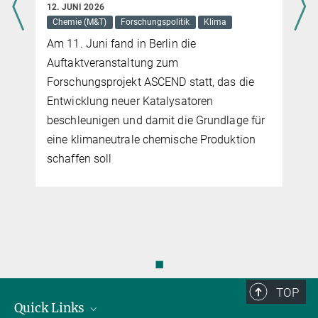
denen auch die keramischen Hochtemperatursupraleiter gehören.
12. JUNI 2026
17. AUGUST 2015
Diese verlieren bei der Temperatur von flüssigem Stickstoff den
Chemie (M&T)
Forschungspolitik
Klima
Schwefelwasserstoff verliert seinen elektrischen Widerstand unter
Widerstand, der Rekord liegt derzeit bei minus 135 Grad Celsius.
Hochdruck bei minus 70 Grad Celsius
Am 11. Juni fand in Berlin die
Auftaktveranstaltung zum
mehr
Forschungsprojekt ASCEND statt, das die
Entwicklung neuer Katalysatoren
beschleunigen und damit die Grundlage für
eine klimaneutrale chemische Produktion
schaffen soll
◼
TOP
Quick Links