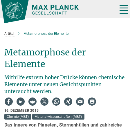
Hauptinhalt
Tog
nav
Artikel
Metamorphose der Elemente
Metamorphose der
Elemente
Mithilfe extrem hoher Drücke können chemische
Elemente unter neuen Gesichtspunkten
untersucht werden.
16. DEZEMBER 2015
Chemie (M&T)
Materialwissenschaften (M&T)
Das Innere von Planeten, Sternenhüllen und zahlreiche