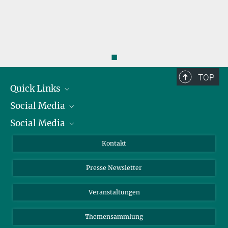
◼
TOP
Quick Links
Social Media
Präsident
Social Media
Zahlen und Fakten
Bluesky
Jahresbericht
Mastodon
Facebook
Kontakt
Einkauf
LinkedIn
Instagram
Presse Newsletter
Meldestelle Fehlverhalten
TikTok
YouTube
Netiquette
Veranstaltungen
Themensammlung