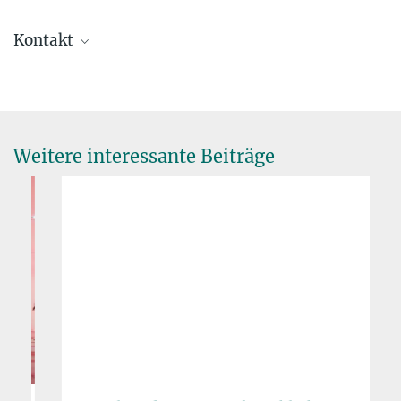
Kontakt
Patrick Heady
Max-Planck-Institut für ethnologische Forschung, Halle (Saale)
+49 345 2927-228
heady@...
Weitere interessante Beiträge