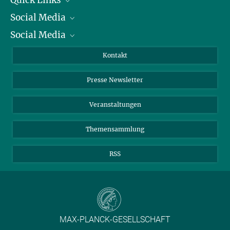
Quick Links
Social Media
Präsident
Social Media
Zahlen und Fakten
Bluesky
Jahresbericht
Mastodon
Facebook
Kontakt
Einkauf
LinkedIn
Instagram
Presse Newsletter
Meldestelle Fehlverhalten
TikTok
YouTube
Netiquette
Veranstaltungen
Themensammlung
RSS
MAX-PLANCK-GESELLSCHAFT