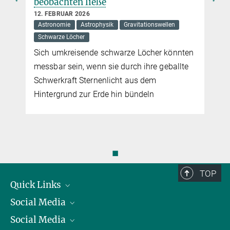
beobachten ließe
12. FEBRUAR 2026
Astronomie
Astrophysik
Gravitationswellen
Schwarze Löcher
Sich umkreisende schwarze Löcher könnten
messbar sein, wenn sie durch ihre geballte
Schwerkraft Sternenlicht aus dem
n
Hintergrund zur Erde hin bündeln
◼
TOP
Quick Links
Social Media
Präsident
Social Media
Zahlen und Fakten
Bluesky