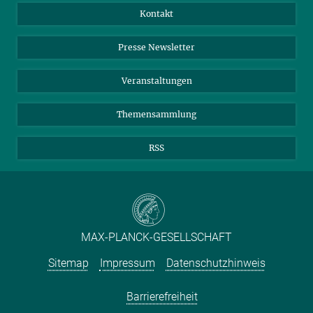
Jahresbericht
Mastodon
Facebook
Kontakt
Einkauf
LinkedIn
Instagram
Presse Newsletter
Meldestelle Fehlverhalten
TikTok
YouTube
Netiquette
Veranstaltungen
Themensammlung
RSS
MAX-PLANCK-GESELLSCHAFT
Sitemap
Impressum
Datenschutzhinweis
Barrierefreiheit