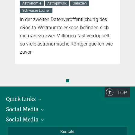
Astronomie
Astrophysik
Galaxien
Schwarze Löcher
In der zweiten Datenveröffentlichung des
eRosita-Weltraumteleskops befinden sich
mit nahezu zwei Millionen fast verdoppelt
so viele astronomische Röntgenquellen wie
zuvor
◼
TOP
Quick Links
Social Media
Präsident
Social Media
Zahlen und Fakten
Bluesky
Jahresbericht
Mastodon
Facebook
Kontakt