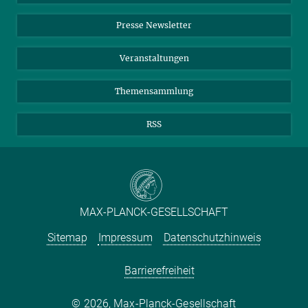
Einkauf
LinkedIn
Instagram
Presse Newsletter
Meldestelle Fehlverhalten
TikTok
YouTube
Netiquette
Veranstaltungen
Themensammlung
RSS
MAX-PLANCK-GESELLSCHAFT
Sitemap
Impressum
Datenschutzhinweis
Barrierefreiheit
2026, Max-Planck-Gesellschaft