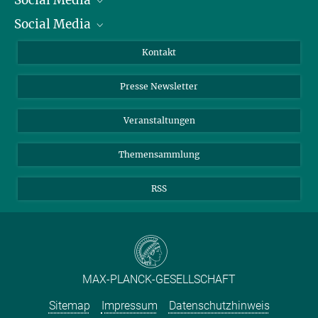
Social Media
Präsident
Social Media
Zahlen und Fakten
Bluesky
Jahresbericht
Mastodon
Facebook
Kontakt
Einkauf
LinkedIn
Instagram
Presse Newsletter
Meldestelle Fehlverhalten
TikTok
YouTube
Netiquette
Veranstaltungen
Themensammlung
RSS
MAX-PLANCK-GESELLSCHAFT
Sitemap
Impressum
Datenschutzhinweis