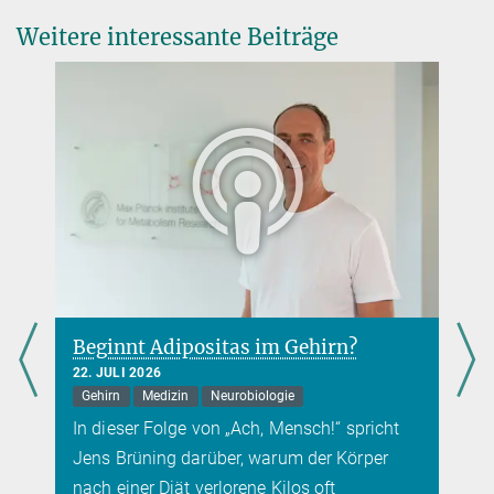
Life Science Inkubator GmbH am Forschungszentrum caesar
Weitere interessante Beiträge
Beginnt Adipositas im Gehirn?
22. JULI 2026
Gehirn
Medizin
Neurobiologie
In dieser Folge von „Ach, Mensch!“ spricht
Jens Brüning darüber, warum der Körper
nach einer Diät verlorene Kilos oft