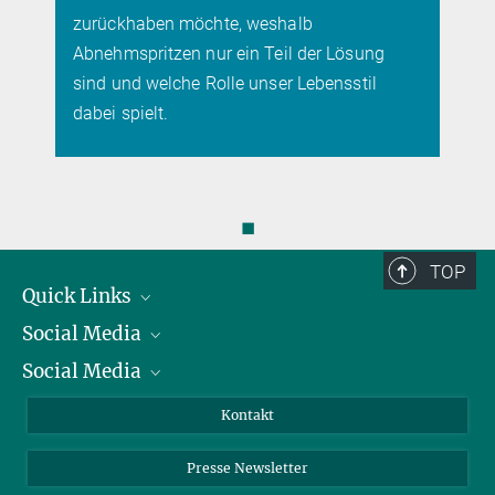
zurückhaben möchte, weshalb
Abnehmspritzen nur ein Teil der Lösung
sind und welche Rolle unser Lebensstil
dabei spielt.
◼
TOP
Quick Links
Social Media
Präsident
Social Media
Zahlen und Fakten
Bluesky
Jahresbericht
Mastodon
Facebook
Kontakt
Einkauf
LinkedIn
Instagram
Presse Newsletter
Meldestelle Fehlverhalten
TikTok
YouTube