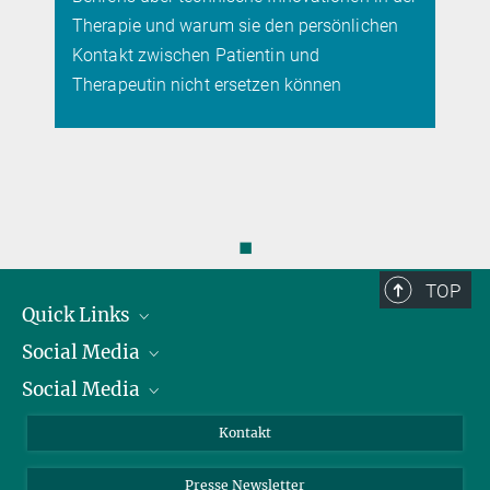
Therapie und warum sie den persönlichen
Kontakt zwischen Patientin und
Therapeutin nicht ersetzen können
◼
TOP
Quick Links
Social Media
Präsident
Social Media
Zahlen und Fakten
Bluesky
Jahresbericht
Mastodon
Facebook
Kontakt
Einkauf
LinkedIn
Instagram
Presse Newsletter