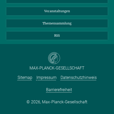
Meldestelle Fehlverhalten
TikTok
YouTube
Netiquette
Veranstaltungen
Themensammlung
RSS
MAX-PLANCK-GESELLSCHAFT
Sitemap
Impressum
Datenschutzhinweis
Barrierefreiheit
2026, Max-Planck-Gesellschaft