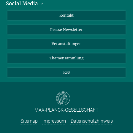
Social Media
Zahlen und Fakten
Bluesky
Jahresbericht
Mastodon
Facebook
Kontakt
Einkauf
LinkedIn
Instagram
Presse Newsletter
Meldestelle Fehlverhalten
TikTok
YouTube
Netiquette
Veranstaltungen
Themensammlung
RSS
MAX-PLANCK-GESELLSCHAFT
Sitemap
Impressum
Datenschutzhinweis