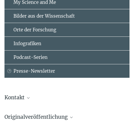
My Science and Me
Bilder aus der Wissenschaft
Orte der Forschung
Infografiken
Podcast-Serien
Presse-Newsletter
Kontakt
Juliane Jury
Originalveröffentlichung
Presse- und Öffentlichkeitsarbeit
Max-Planck-Institut für Kolloid- und Grenzflächenforschung,
Zhang, J., Liu, Y., Njel, C.
et al.
Potsdam-Golm