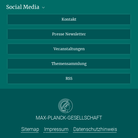
Social Media
Zahlen und Fakten
Bluesky
Jahresbericht
Mastodon
Facebook
Kontakt
Einkauf
LinkedIn
Instagram
Presse Newsletter
Meldestelle Fehlverhalten
TikTok
YouTube
Netiquette
Veranstaltungen
Themensammlung
RSS
MAX-PLANCK-GESELLSCHAFT
Sitemap
Impressum
Datenschutzhinweis