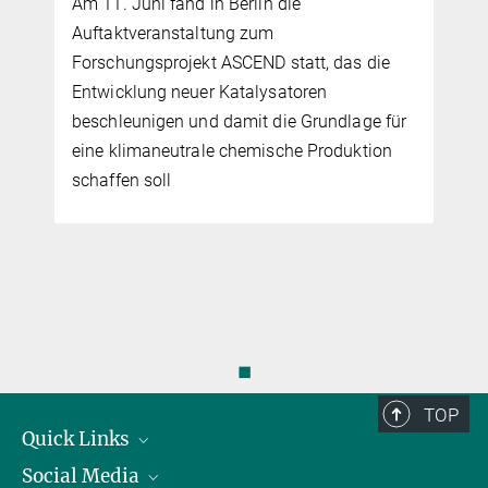
Am 11. Juni fand in Berlin die
Auftaktveranstaltung zum
Forschungsprojekt ASCEND statt, das die
Entwicklung neuer Katalysatoren
beschleunigen und damit die Grundlage für
eine klimaneutrale chemische Produktion
schaffen soll
◼
TOP
Quick Links
Social Media
Präsident